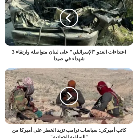
اعتداءات العدو "الإسرائيلي" على لبنان متواصلة وارتقاء 3
شهداء في صيدا
كاتب أميركي: سياسات ترامب تزيد الخطر على أميركا من
"السلفية الجهادية"