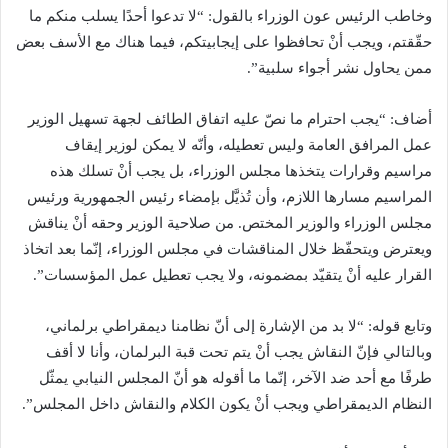
وخاطب الرئيس عون الوزراء بالقول: “لا تدعوا أحدًا يسلب منكم ما
حقّقتم، ويجب أنْ تحافظوا على إيجابيتكم، فيما هناك مع الأسف بعض
ممن يحاول نشر أجواء سلبية”.
أضاف: “يجب احترام ما نصّ عليه اتفاق الطائف لجهة تسهيل الوزير
عمل المرافق العامة وليس تعطيله، وأنّه لا يمكن لوزير إيقاف
مراسيم وقرارات يتخذها مجلس الوزراء، بل يجب أنْ تسلك هذه
المراسيم مسارها اللازم، وأن تُذيَّل بإمضاء رئيس الجمهورية ورئيس
مجلس الوزراء والوزير المختص. من صلاحية الوزير وحقه أنْ يناقش
ويعترض ويتحفّظ خلال المناقشات في مجلس الوزراء، إنّما بعد اتخاذ
القرار عليه أنْ يتقيّد بمضمونه، ولا يجب تعطيل عمل المؤسسات”.
وتابع قوله: “لا بد من الإشارة إلى أنّ نظامنا ديمقراطي برلماني،
وبالتالي فإنّ النقاش يجب أنْ يتم تحت قبة البرلمان، وأنا لا أقف
طرفًا مع أحد ضد الآخر، إنّما ما أقوله هو أنّ المجلس النيابي يمثّل
النظام الديمقراطي ويجب أنْ يكون الكلام والنقاش داخل المجلس”.