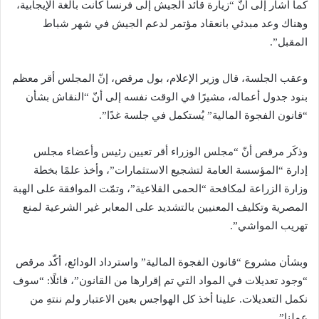
كما أشار إلى أنّ “زيارة قائد الجيش إلى فرنسا كانت بالغة الإيجابية،
وهناك وعد مبدئي بانعقاد مؤتمر لدعم الجيش في شهر شباط
المقبل”.
وعقب الجلسة، قال وزير الإعلام، بول مرقص، إنّ المجلس أقر معظم
بنود جدول أعماله، مشيرًا في الوقت نفسه إلى أنّ “النقاش بشأن
“قانون الفجوة المالية” يُستكمل في جلسة غدًا”.
وذكَر مرقص أنّ “مجلس الوزراء أقر تعيين رئيس وأعضاء مجلس
إدارة “المؤسسة العامة لتشجيع الاستثمارات”، وأخذ علمًا بخطة
وزارة الزراعة لمكافحة “الحمى القلاعية”، وتمّت الموافقة على الهبة
المصرية وتكليف المعنيين بالتشديد على المعابر غير الشرعية لمنع
تهريب المواشي”.
وبشأن مشروع “قانون الفجوة المالية” واسترداد الودائع، أكّد مرقص
“وجود تعديلات في المواد التي تم إقرارها من القانون”، قائلًا: “سوف
نكمل التعديلات. علينا أخذ كل الهواجس بعين الاعتبار ولم ننتهِ من
عملنا”.