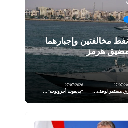
ي
نفط مخالفتين وإجبارهما
خرق
مضيق هرمز
27/07/2026
27/07/2
خرق مستمر لوقف إطلاق النار في غزة: الاحتلال يواصل تجريف الأراضي وعمليات التوسع
“يديعوت أحرونوت”:تراجع مخزون “باتريوت” يهدد قدرة واشنطن على خوض الحرب مع إيران