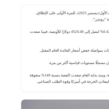
تجاوز الذهب مستوى 4500 دولار للأونصة اليوم الأربعاء (24 كانون الأول/ديسمبر 2025)، للمرة الأولى على الإطلاق،
 “رويترز”.
صباحًا، ارتفعت العقود الآجلة للذهب لشهر شباط المقبل بنسبة 0.42% لتصل إلى 4524.40 دولارًا للأونصة، فيما صعدت
عات بمواصلة خفض أسعار الفائدة العام المقبل.
كذلك، ارتفعت الفضة بنسبة 3.8% لتصل إلى 72.35 دولارًا للأونصة، ومنذ بداية ⁠العام صعدت الفضة بنسبة 149% متفوقة
لمعادن الحرجة في أميركا وقوة الطلب الصناعي.