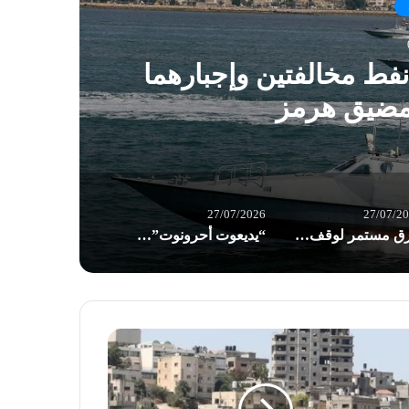
نفط مخالفتين وإجبارهما
خرق
مضيق هرمز
27/07/2026
27/07/2
خرق مستمر لوقف إطلاق النار في غزة: الاحتلال يواصل تجريف الأراضي وعمليات التوسع
“يديعوت أحرونوت”:تراجع مخزون “باتريوت” يهدد قدرة واشنطن على خوض الحرب مع إيران