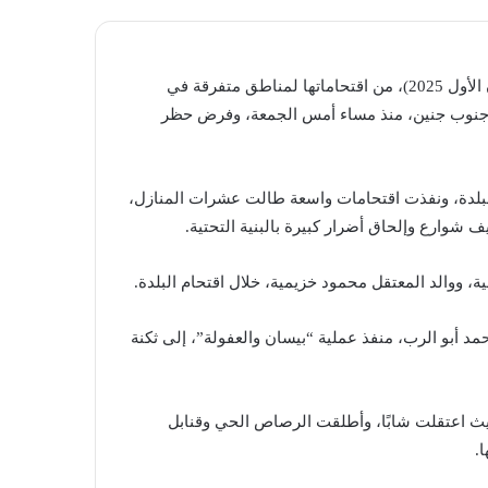
صعّدت قوات الاحتلال “الإسرائيلي”، فجر اليوم السبت (27 كانون الأول 2025)، من اقتحاماتها لمناطق متفرقة في
طية جنوب جنين، منذ مساء أمس الجمعة، وفرض حظر
البلدة، ونفذت اقتحامات واسعة طالت عشرات المنازل،
 شوارع وإلحاق أضرار كبيرة بالبنية التحتية.
ة، ووالد المعتقل محمود خزيمية، خلال اقتحام البلدة.
 أبو الرب، منفذ عملية “بيسان والعفولة”، إلى ثكنة
يث اعتقلت شابًا، وأطلقت الرصاص الحي وقنابل
.