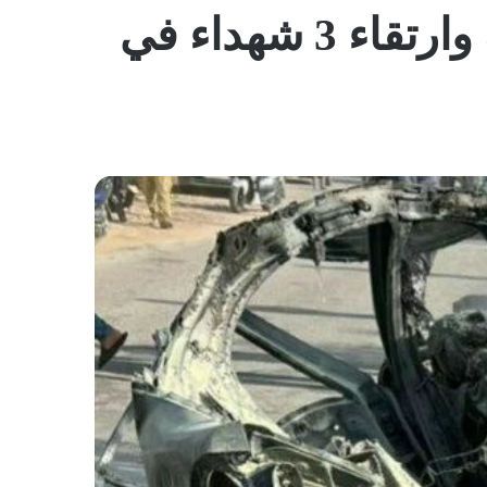
المظلم
اعتداءات العدو “الإسرائيلي” على لبنان متواصلة وارتقاء 3 شهداء في