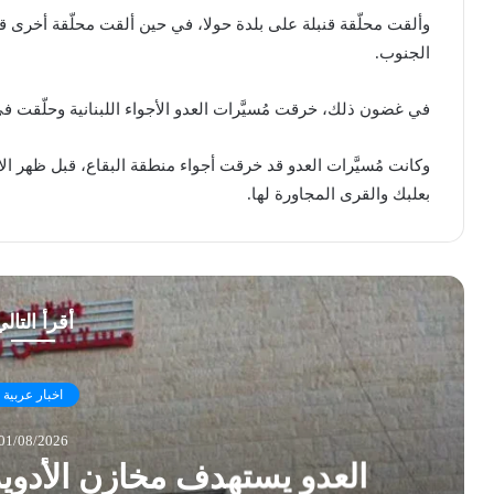
وألقت محلّقة قنبلة على بلدة حولا، في حين ألقت محلّقة أخرى ق
الجنوب.
في غضون ذلك، خرقت مُسيَّرات العدو الأجواء اللبنانية وحلّقت 
وكانت مُسيَّرات العدو قد خرقت أجواء منطقة البقاع، قبل ظهر
بعلبك والقرى المجاورة لها.
أقرأ التال
اخبار عربية
01/08/2026
العدو يستهدف مخازن الأدو