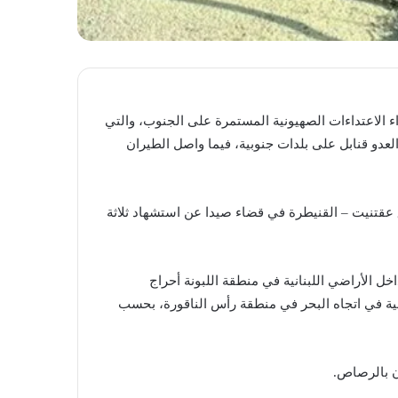
لاثة مواطنين، الاثنين 22 كانون الأول/ديسمبر 2025، جرّاء الاعتداءات الصهيونية المستمرة على الجنوب، والتي
عدو قنابل على بلدات جنوبية، فيما واصل الطيران
عقتنيت – القنيطرة في قضاء صيدا عن استشهاد ثلاثة
الأراضي اللبنانية في منطقة اللبونة أحراج
ة مدفعية في اتجاه البحر في منطقة رأس الناقورة، بحسب
ن بالرصاص.