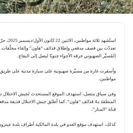
استُشهد ث
تعددّت بين قصف مدفعي وإطلاق قذائف “هاون” وإلقاء محلّقات ال
المُسيَّر الصهيوني خرقه الأجواء جنوبًا ليصل إلى البقاع.
وأسفرت غارة من مسيَّرة صهيونية على سيارة مدنية على طريق 
مواطنين.
وفي سياق متصل، استهدف الموقع المستحدث لجيش الاحتلال داخل 
المنطقة بـ4 قذائف “هاون”. كما أطلق جيش الاحتلال قذيف
قناة “المنار”.
كذلك، استهدف موقع العدو في بلدة المالكية أطراف بلدة عيترو