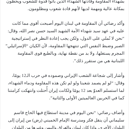
بشهداء المقاومة وقادتها الشهداء الذين باتوا قدوة للشعوب ويحظون
بمكانة عالية ومهمة لديها لأنهم قادة شعوب ومظلومون.
وأكد رضائي أن المقاومة في لبنان اليوم أصبحت أقوى مما كانت
عليه في عهد سيد شهداء الأمة الشهيد السيد حسن نصر الله، وقال:
“نحن لا نُملي على الدول، ولكن يجب إعادة النظر في إستراتيجية
الصبر وضبط النفس التي تنتهجها المقاومة، لأن الكيان “الإسرائيلي”
المجرم يستغلها، ولا بد من نقطة نهاية، وبالطبع قوى المقاومة
اللبنانية هي من ستقرر ذلك”.
وأشار إلى شجاعة الشعب الإيراني وصموده في حرب الـ12 يومًا،
وقال: “لو لم يصمد شعبنا ولو لم تكن هذه المقاومة ودماء الشهداء،
لما استسلم العدوّ بعد 12 يومًا ولكانت إيران أُحتلت وانتهكت كرامتنا
كما في الحربين العالميتين الأولى والثانية”.
وأضاف رضائي: “نحن اليوم في مدينة استطاع فيها الحاج قاسم
سليماني أن ينقل فكر ومدرسة الإمام الخميني (رض) من إيران إلى
البلدان الأخرى، وإذا كان لبنان والعراق واليمن وغيرها من البلدان