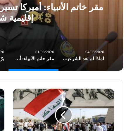
مقر خاتم الأنبياء: أميركا تس
إقليمية ش
026
01/08/2026
04/08/2026
لماذا لم تعد الشرعية وحدها تكفي؟ هندسة السيادة… وإعادة تعريف قواعد الصراع/ بقلم د. عاطف الموسوي
مقر خاتم الأنبياء: أميركا تسير بوتيرة نحو إشعال حرب إقليمية شاملة