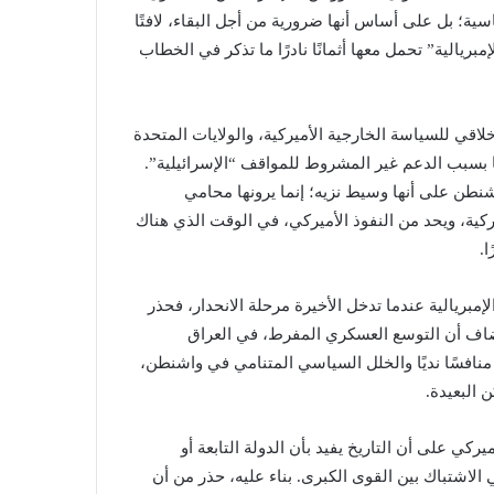
ية؛ بل على أساس أنها ضرورية من أجل البقاء، لافتًا
إمبريالية” تحمل معها أثمانًا نادرًا ما تذكر في الخطاب
لاقي للسياسة الخارجية الأميركية، والولايات المتحدة
 بسبب الدعم غير المشروط للمواقف “الإسرائيلية”.
اشنطن على أنها وسيط نزيه؛ إنما يرونها محامي
ركية، ويحد من النفوذ الأميركي، في الوقت الذي هناك
ا.
إمبريالية عندما تدخل الأخيرة مرحلة الانحدار، فحذر
وأضاف أن التوسع العسكري المفرط، في العراق
منافسًا نديًا والخلل السياسي المتنامي في واشنطن،
 البعيدة.
ركي على أن التاريخ يفيد بأن الدولة التابعة أو
ي الاشتباك بين القوى الكبرى. بناء عليه، حذر من أن