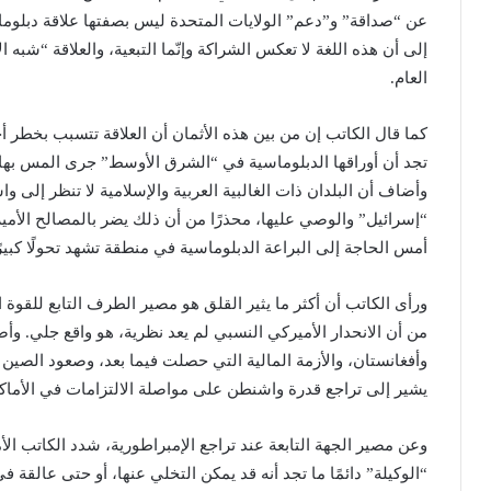
عن “صداقة” و”دعم” الولايات المتحدة ليس بصفتها علاقة دبلوماس
إلى أن هذه اللغة لا تعكس الشراكة وإنّما التبعية، والعلاقة “شبه ال
العام.
كما قال الكاتب إن من بين هذه الأثمان أن العلاقة تتسبب بخطر أخ
تجد أن أوراقها الدبلوماسية في “الشرق الأوسط” جرى المس بها
وأضاف أن البلدان ذات الغالبية العربية والإسلامية لا تنظر إلى و
“إسرائيل” والوصي عليها، محذرًا من أن ذلك يضر بالمصالح الأمي
أمس الحاجة إلى البراعة الدبلوماسية في منطقة تشهد تحولًا كبيرً
ورأى الكاتب أن أكثر ما يثير القلق هو مصير الطرف التابع للقوة ال
من أن الانحدار الأميركي النسبي لم يعد نظرية، هو واقع جلي. 
وأفغانستان، والأزمة المالية التي حصلت فيما بعد، وصعود الصين 
يشير إلى تراجع قدرة واشنطن على مواصلة الالتزامات في الأماكن
وعن مصير الجهة التابعة عند تراجع الإمبراطورية، شدد الكاتب الأمي
“الوكيلة” دائمًا ما تجد أنه قد يمكن التخلي عنها، أو حتى عالقة ف