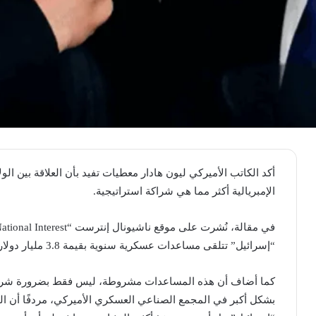
أكد الكاتب الأميركي ليون هادار معطيات تفيد بأن العلاقة بين الول
الإمبريالية أكثر مما هي شراكة استراتيجية.
“إسرائيل” تتلقى مساعدات عسكرية سنوية بقيمة 3.8 مليار دولار سنويًا، أكثر من أي “بلد” آخر.
كما أضاف أن هذه المساعدات مشروطة، ليس فقط بضرورة شراء أنظ
بشكل أكبر في المجمع الصناعي العسكري الأميركي، مردفًا أن الق