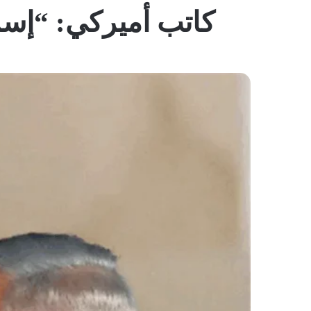
كاتب أميركي: “إسرا