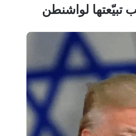
المظلم
 تبيّعتها لواشنطن