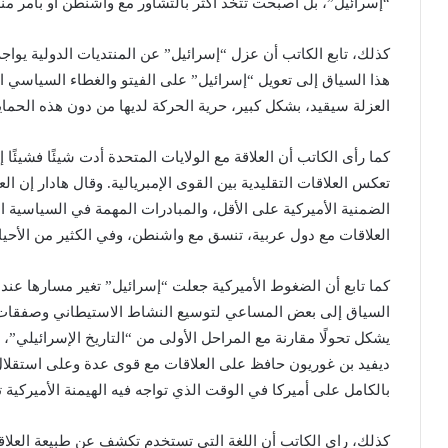
“إسرائيل”، بل أصبحت تتخذ أكثر بالتشاور مع واشنطن أو بأمر منه
كذلك، تابع الكاتب أن عزل “إسرائيل” عن المنتديات الدولية يواج
هذا السياق إلى تعويل “إسرائيل” على الفيتو والغطاء السياسي 
العزلة سيقيد، بشكل كبير، حرية الحركة لديها من دون هذه الحماي
كما رأى الكاتب أن العلاقة مع الولايات المتحدة أدت شيئًا فشيئًا 
تعكس العلاقات التقليدية بين القوى الإمبريالية. وقال هادار إن ا
الضمنية الأميركية على الأقل، والمبادرات المهمة في السياسية ال
العلاقات مع دول عربية، تنسق مع واشنطن، وفي الكثير من الأحيا
كما تابع أن الضغوط الأميركية جعلت “إسرائيل” تغير مسارها ع
السياق إلى بعض المساعي لتوسيع النشاط الاستيطاني وصفقات ا
يشكل تحولًا مقارنة مع المراحل الأولى من “التاريخ الإسرائيلي”،
ديفيد بن غوريون حافظ على العلاقات مع قوى عدة وعلى استقلال 
بالكامل على أميركا في الوقت الذي تواجه فيه الهيمنة الأميركية
كذلك، راى الكاتب أن اللغة التي تستخدم تكشف عن طبيعة العلاقة