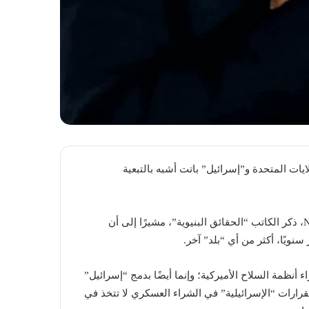
ايات المتحدة و”إسرائيل” باتت أشبه بالتبعية
في مقالة، نُشرت على موقع ناشيونال إنترست “National Interest، ذكر الكاتب “الحقائق البنيوية”، مشيرًا إلى أن
مة السلاح الأميركية؛ وإنما أيضًا بدمج “إسرائيل”
رارات “الإسرائيلية” في الشراء العسكري لا تتخذ في