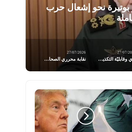
ير بوتيرة نحو إشعال حرب
املة
27/07/2026
27/07/2
برّي وقابليّة التكذيب: اختبار “ابن اللبون” في امتحان 26 تموز / بقلم د. عاطف الموسوي
نقابة محرري الصحافة اللبنانية ترفض اقتراح قانون الإعلام: يفتقد إلى رؤية إعلامية وطنية