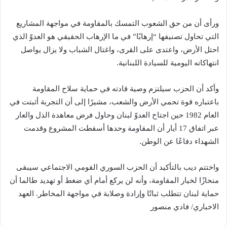
ورأى أن من حق الشعوب التمسك بالمقاومة في مواجهة المشاريع
التي تحاول تصنيفها “إرهابًا” في ما الإرهاب الحقيقي هو العدوّ الذي
احتل الأرض، واعتدى على القرى، واغتال الشباب ولا يزال يواصل
انتهاكاته اليومية للسيادة اللبنانية.
وأكد أن الحزب سيلتزم وصية قادته في حماية سلاح المقاومة
باعتباره قوة تحمي الأرض والشعب، مشيرًا إلى أن التجربة أثبتت في
العام 1982 حين اجتاح العدوّ لبنان وحاول فرض معاهدة الذل والعار
عبر اتفاق 17 أيار أن المقاومة وحدها أسقطت المشروع وقدمت
الشهداء دفاعًا عن الوطن.
واختتم ديب بالتأكيد أن الحزب السوري القومي الاجتماعي سيبقى
منحازًا لخيار المقاومة، وأنه لن يركع أمام أي ضغط أو تهديد طالما أن
حماية لبنان تتطلب ثباتًا وإرادة وصلابة في مواجهة المخاطر. العهد
الاخباري/ فادي منصور