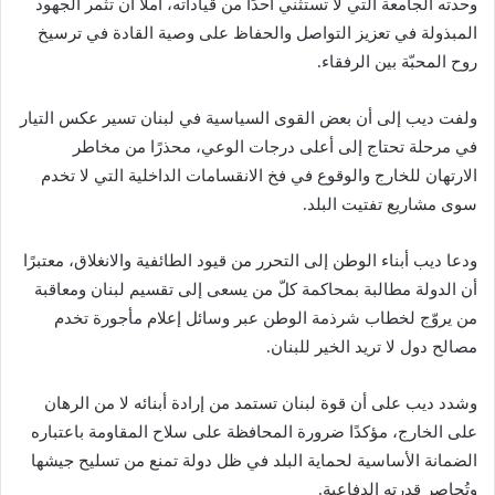
وحدته الجامعة التي لا تستثني أحدًا من قياداته، آملًا أن تثمر الجهود
المبذولة في تعزيز التواصل والحفاظ على وصية القادة في ترسيخ
روح المحبّة بين الرفقاء.
ولفت ديب إلى أن بعض القوى السياسية في لبنان تسير عكس التيار
في مرحلة تحتاج إلى أعلى درجات الوعي، محذرًا من مخاطر
الارتهان للخارج والوقوع في فخ الانقسامات الداخلية التي لا تخدم
سوى مشاريع تفتيت البلد.
ودعا ديب أبناء الوطن إلى التحرر من قيود الطائفية والانغلاق، معتبرًا
أن الدولة مطالبة بمحاكمة كلّ من يسعى إلى تقسيم لبنان ومعاقبة
من يروّج لخطاب شرذمة الوطن عبر وسائل إعلام مأجورة تخدم
مصالح دول لا تريد الخير للبنان.
وشدد ديب على أن قوة لبنان تستمد من إرادة أبنائه لا من الرهان
على الخارج، مؤكدًا ضرورة المحافظة على سلاح المقاومة باعتباره
الضمانة الأساسية لحماية البلد في ظل دولة تمنع من تسليح جيشها
وتُحاصر قدرته الدفاعية.