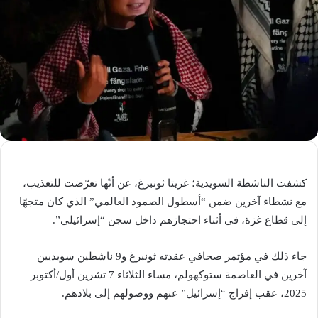
كشفت الناشطة السويدية؛ غريتا ثونبرغ، عن أنّها تعرّضت للتعذيب،
مع نشطاء آخرين ضمن “أسطول الصمود العالمي” الذي كان متجهًا
إلى قطاع غزة، في أثناء احتجازهم داخل سجن “إسرائيلي”.
جاء ذلك في مؤتمر صحافي عقدته ثونبرغ و9 ناشطين سويديين
آخرين في العاصمة ستوكهولم، مساء الثلاثاء 7 تشرين أول/أكتوبر
2025، عقب إفراج “إسرائيل” عنهم ووصولهم إلى بلادهم.