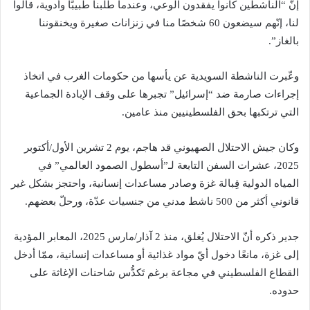
إنّ “الناشطين كانوا يفقدون الوعي، وعندما طلبنا طبيبًا وأدوية، قالوا
لنا، إنّهم سيضعون 60 شخصًا منا في زنزانات صغيرة ويخنقوننا
بالغاز”.
وعّبرت الناشطة السويدية عن يأسها من حكومات الغرب في اتخاذ
إجراءات صارمة ضد “إسرائيل” تجبرها على وقف الإبادة الجماعية
التي ترتكبها بحق الفلسطينيين منذ عامين.
وكان جيش الاحتلال الصهيوني قد هاجم، يوم 2 تشرين الأول/أكتوبر
2025، عشرات السفن التابعة لـ”أسطول الصمود العالمي” في
المياه الدولية قِبالة غزة وصادر مساعدات إنسانية، واحتجز بشكل غير
قانوني أكثر من 500 ناشط مدني من جنسيات عدّة، ورحلّ بعضهم.
جدير ذكره أنّ الاحتلال يُغلق، منذ 2 آذار/مارس 2025، المعابر المؤدية
إلى غزة، مانعًا دخول أيّ مواد غذائية أو مساعدات إنسانية، ممّا أدخل
القطاع الفلسطيني في مجاعة برغم تَكدُّس شاحنات الإغاثة على
حدوده.