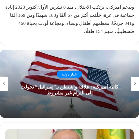
وبدعم أميركي، يرتكب الاحتلال، منذ 8 تشرين الأول/أكتوبر 2023 إبادة
جماعية في غزة، خلّفت أكثر من 67 ألفًا و183 شهيدًا ومن 169 ألفًا
و841 جريحًا، معظمهم أطفال ونساء، ومجاعة أودت بحياة 460
فلسطينيًّا، منهم 154 طفلًا.
اخبار دولية
كاتبة أميركية: علاقة واشنطن بـ”إسرائيل” تحولت
إلى التزام غير مشروط