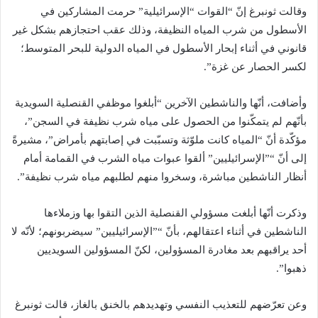
وقالت ثونبرغ إنّ “القوات “الإسرائيلية” حرمت المشاركين في
الأسطول من شرب المياه النظيفة، وذلك عقب احتجازهم بشكل غير
قانوني في أثناء إبحار الأسطول في المياه الدولية للبحر المتوسط؛
لكسر الحصار عن غزة”.
وأضافت، أنّها والناشطين الآخرين “أبلغوا موظفي القنصلية السويدية
بأنّهم لم يتمكّنوا من الحصول على مياه شرب نظيفة في السجن”،
مؤكّدة أنّ “المياه كانت ملوّثة وتسبّبت في إصابتهم بأمراض”، مشيرةً
إلى أنّ “”الإسرائيليين” ألقوا عبوات مياه الشرب في القمامة أمام
أنظار الناشطين مباشرة، وسخروا منهم لطلبهم مياه شرب نظيفة”.
وذكرت أنّها أبلغت مسؤولي القنصلية الذين التقوا بها وزملاءها
الناشطين في أثناء اعتقالهم، بأنّ “”الإسرائيليين” سيضربونهم؛ لأنّه لا
أحد يراقبهم بعد مغادرة المسؤولين، لكنّ المسؤولين السويديين
ذهبوا”.
وعن تعرّضهم للتعذيب النفسي وتهديدهم بالخنق بالغاز، قالت ثونبرغ