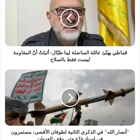
قماطي يهنّئ عائلة المناضلة لينا طبّال: أثبتَتْ أنّ المقاومة
ليست فقط بالسلاح
"أنصار الله" في الذكرى الثانية لطوفان الأقصى: مستمرون
في إسناد غزّة حتى وقف العدوان