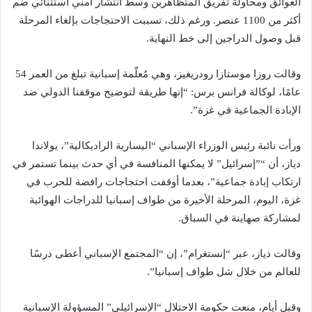
العوائق ومحاولة تفريق المتظاهرين وسط انتشار أمني استثنائي ضم
أكثر من 1100 عنصر. ورغم ذلك، تسببت الاحتجاجات بإلغاء المرحلة
قبل وصول الدراجين إلى خط النهاية.
وقالت روزا موستازا رودريغيز، وهي مُعلّمة إسبانية تبلغ من العمر 54
عامًا، لوكالة فرانس برس: “إنها طريقة لتوضيح موقفنا الدولي ضد
الإبادة الجماعية في غزة”.
ورأت نائبة رئيس الوزراء الإسباني “اليسارية الراديكالية”، يولاندا
دياز، أن “”إسرائيل” لا يمكنها المنافسة في أي حدث بينما تستمر في
ارتكاب إبادة جماعية”، بعدما أوقفت احتجاجات رافضة للحرب في
غزة، اليوم، المرحلة الأخيرة من طواف إسبانيا للدراجات الهوائية
لمشاركة صهاينة في السباق.
وقالت دياز، عبر “إنستغرام”، إن “المجتمع الإسباني أعطى درسًا
للعالم من خلال شل طواف إسبانيا”.
وقبل أيام، منعت حكومة الاحتلال “الإسرائيلي” المسؤولة الإسبانية