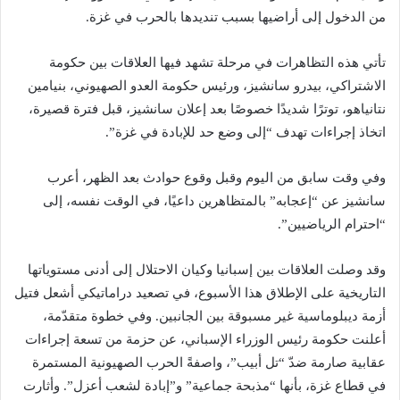
من الدخول إلى أراضيها بسبب تنديدها بالحرب في غزة.
تأتي هذه التظاهرات في مرحلة تشهد فيها العلاقات بين حكومة
الاشتراكي، بيدرو سانشيز، ورئيس حكومة العدو الصهيوني، بنيامين
نتانياهو، توترًا شديدًا خصوصًا بعد إعلان سانشيز، قبل فترة قصيرة،
اتخاذ إجراءات تهدف “إلى وضع حد للإبادة في غزة”.
وفي وقت سابق من اليوم وقبل وقوع حوادث بعد الظهر، أعرب
سانشيز عن “إعجابه” بالمتظاهرين داعيًا، في الوقت نفسه، إلى
“احترام الرياضيين”.
وقد وصلت العلاقات بين إسبانيا وكيان الاحتلال إلى أدنى مستوياتها
التاريخية على الإطلاق هذا الأسبوع، في تصعيد دراماتيكي أشعل فتيل
أزمة ديبلوماسية غير مسبوقة بين الجانبين. وفي خطوة متقدّمة،
أعلنت حكومة رئيس الوزراء الإسباني، عن حزمة من تسعة إجراءات
عقابية صارمة ضدّ “تل أبيب”، واصفةً الحرب الصهيونية المستمرة
في قطاع غزة، بأنها “مذبحة جماعية” و”إبادة لشعب أعزل”. وأثارت