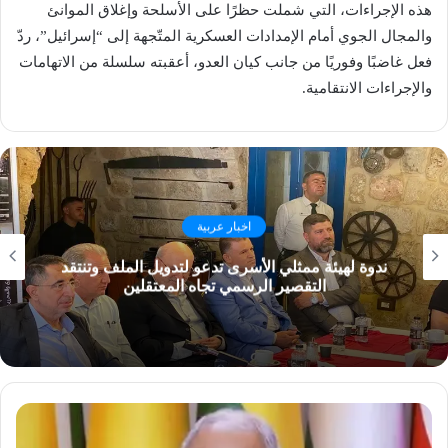
هذه الإجراءات، التي شملت حظرًا على الأسلحة وإغلاق الموانئ
والمجال الجوي أمام الإمدادات العسكرية المتّجهة إلى “إسرائيل”، ردّ
فعل غاضبًا وفوريًا من جانب كيان العدو، أعقبته سلسلة من الاتهامات
والإجراءات الانتقامية.
اخبار عربية
ندوة لهيئة ممثلي الأسرى تدعو لتدويل الملف وتنتقد
التقصير الرسمي تجاه المعتقلين