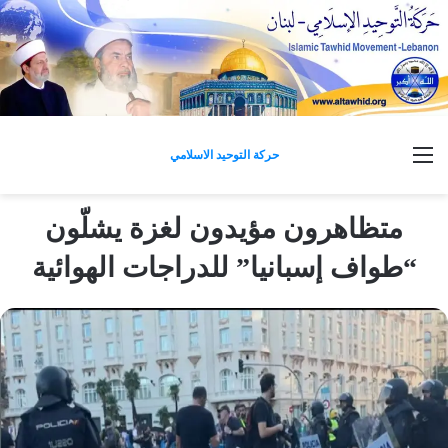
القائمة
حركة التوحيد الاسلامي
متظاهرون مؤيدون لغزة يشلّون
“طواف إسبانيا” للدراجات الهوائية