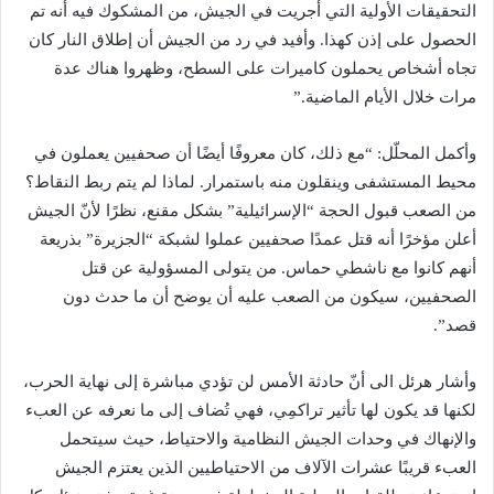
التحقيقات الأولية التي أجريت في الجيش، من المشكوك فيه أنه تم
الحصول على إذن كهذا. وأفيد في رد من الجيش أن إطلاق النار كان
تجاه أشخاص يحملون كاميرات على السطح، وظهروا هناك عدة
مرات خلال الأيام الماضية.”
وأكمل المحلّل: “مع ذلك، كان معروفًا أيضًا أن صحفيين يعملون في
محيط المستشفى وينقلون منه باستمرار. لماذا لم يتم ربط النقاط؟
من الصعب قبول الحجة “الإسرائيلية” بشكل مقنع، نظرًا لأنّ الجيش
أعلن مؤخرًا أنه قتل عمدًا صحفيين عملوا لشبكة “الجزيرة” بذريعة
أنهم كانوا مع ناشطي حماس. من يتولى المسؤولية عن قتل
الصحفيين، سيكون من الصعب عليه أن يوضح أن ما حدث دون
قصد”.
وأشار هرئل الى أنّ حادثة الأمس لن تؤدي مباشرة إلى نهاية الحرب،
لكنها قد يكون لها تأثير تراكمِي، فهي تُضاف إلى ما نعرفه عن العبء
والإنهاك في وحدات الجيش النظامية والاحتياط، حيث سيتحمل
العبء قريبًا عشرات الآلاف من الاحتياطيين الذين يعتزم الجيش