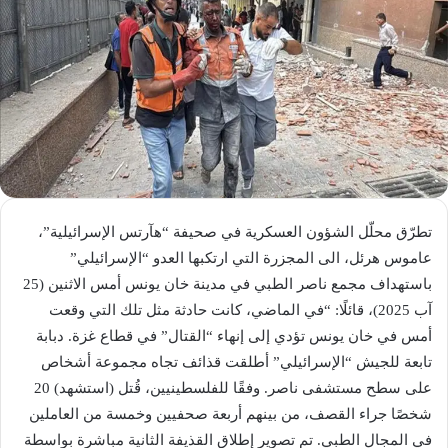
تطرّق محلّل الشؤون العسكرية في صحيفة “هآرتس الإسرائيلية”،
عاموس هرئل، الى المجزرة التي ارتكبها العدو “الإسرائيلي”
باستهداف مجمع ناصر الطبي في مدينة خان يونس أمس الاثنين (25
آب 2025)، قائلًا: “في الماضي، كانت حادثة مثل تلك التي وقعت
أمس في خان يونس تؤدي إلى إنهاء “القتال” في قطاع غزة. دبابة
تابعة للجيش “الإسرائيلي” أطلقت قذائف تجاه مجموعة أشخاص
على سطح مستشفى ناصر. وفقًا للفلسطينيين، قُتل (استشهد) 20
شخصًا جراء القصف، من بينهم أربعة صحفيين وخمسة من العاملين
في المجال الطبي. تم تصوير إطلاق القذيفة الثانية مباشرة بواسطة