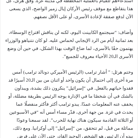
استدعاءهم للقيام بالعملية المخططة في مدينة غزة. وفق هرئل، كل
هذا يتقاطع مع موقف رئيس الأركان إيال زمير الواضح، الذي يسعى
الآن لدفع صفقة لإعادة الأسرى، أو على الأقل نصفهم.
وأضاف: “سيجتمع الكابينت اليوم، لكنه لن يناقش اقتراح الوسطاء،
بعد ثمانية أيام من الرد الإيجابي لحماس عليه. لو كان نتنياهو والوزراء
يهتمون حقًا بالأسرى، لما ضاع الوقت بهذا الشكل، في حين أن وضع
الأسرى الـ20 الأحياء معروف للجميع”.
وختم هرئل: ” أشار ترامب (الرئيس الأميركي دونالد ترامب) أمس
مرة أخرى إلى احتمال أن يكون واحد أو اثنان من بين الـ20 أسيرًا قد
فقدوا حياتهم بالفعل. في “إسرائيل” ينكرون ذلك بشدة، ويبدأون
بالشك في أن شخصًا ما في الإدارة يوجه الرئيس بطريقة مضللة، أو
يخفف عنه المعلومات عمدًا. يبدو ترامب أكثر فأكثر منفصلًا عما
يحدث في غزة. من جهة أخرى، قدّر مساء أمس أنه “في الأسبوعين
أو الثلاثة القادمة سيكون هناك نهاية للحرب”. لقد سمعنا وعودًا
مماثلة من قبل، لم تتحقق، من “إسرائيل” إلى أوكرانيا. ومع ذلك،
يبدو أن الرئيس هو الشخص الوحيد القادر حتى الآن على فرض