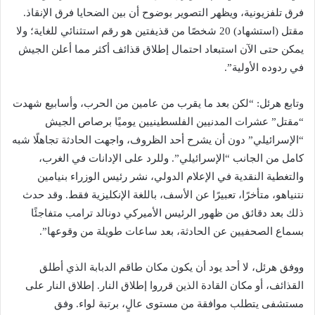
فرق تلفزيونية، ويظهر التصوير بوضوح أن بين الضحايا فرق الإنقاذ.
مقتل (استشهاد) 20 شخصًا من قذيفتين هو رقم استثنائي للغاية؛ ولا
يمكن حتى الآن استبعاد احتمال إطلاق قذائف أكثر مما أعلن الجيش
في ردوده الأولية”.
وتابع هرئل: “لكن بعد ما يقرب من عامين من الحرب، وأسابيع شهدت
“مقتل” عشرات المدنيين الفلسطينيين يوميًا برصاص الجيش
“الإسرائيلي” دون أن يشرح أحد الظروف، واجهت الحادثة تجاهلًا شبه
كامل من الجانب “الإسرائيلي”. وللرد على الإدانات في الغرب،
والتغطية النقدية في الإعلام الدولي، نشر رئيس الوزراء بنيامين
نتنياهو، متأخرًا، تعبيرًا عن الأسف، باللغة الإنكليزية فقط. وقد حدث
ذلك بعد دقائق من ظهور الرئيس الأميركي دونالد ترامب متفاجئًا
بسماع الصحفيين عن الحادثة، بعد ساعات طويلة من وقوعها”.
ووفق هرئل، لا أحد يود أن يكون مكان طاقم الدبابة الذي أطلق
القذائف، أو مكان القادة الذين قرروا إطلاق النار. إطلاق النار على
مستشفى يتطلب موافقة من مستوى عالٍ، برتبة لواء. وفق