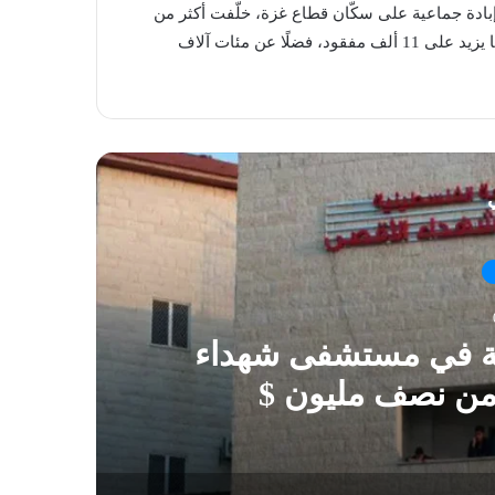
 الصهيوني، منذ 7 تشرين الأول/أكتوبر 2023 حرب إبادة جماعية على سكّان قطاع غزة، خلّفت أكثر من
191 ألف فلسطيني بين شهيد وجريح، معظمهم أطفال ونساء، وما يزيد على 11 ألف مفقود، فضلًا عن مئات آلاف
ي
ية في مستشفى شهداء
 من نصف مليون $