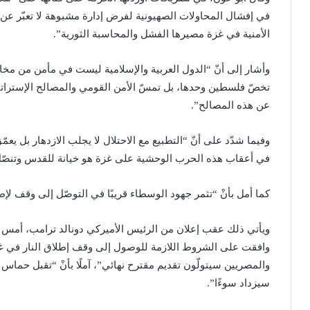
في إفشال المحاولات الصهيونية لفرض إدارة مشبوهة لا تعبّر عن مص
الأمنية في غزة مصيرها الفشل والمحاسبة الثورية”.
وأشار إلى أنّ “الدول العربية والإسلامية ليست في مأمن من مخاطر
تخصّ فلسطين وحدها، بل تمسّ الأمن القومي والمصالح الإستراتي
عن هذه المصالح”.
وفيما شدّد على أنّ “التطبيع مع الاحتلال لا يجلب الازدهار بل يعمّ
في أعقاب هذه الحرب الوحشية على غزة هو خيانة للقدس وتنصّل م
كما أمل بأنْ “تثمر جهود الوسطاء قريبًا في التوصّل إلى وقف لإط
ويأتي ذلك عقب إعلان من الرئيس الأميركي دونالد ترامب، أمس ال
والمصريين سيتولّون تقديم مقترح نهائي”، آملًا بأنْ “تقبل حماس هذا
سيزداد سوءًا”.