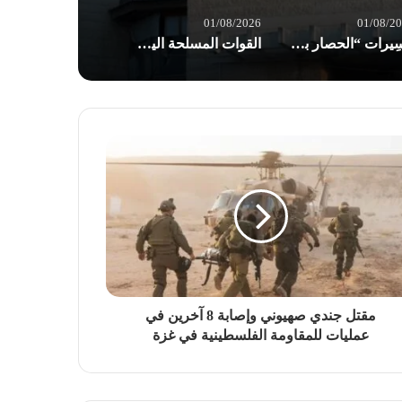
01/08/2026
01/08/2
مسِيرات “الحصار بالحصار والتصعيد بالتصعيد” في صنعاء: مستعدون لأثمان المعركة
القوات المسلحة اليمنية: إجبار 8 سفن نفطية للعدو السعودي على تغيير مسارها
مقتل جندي صهيوني وإصابة 8 آخرين في
عمليات للمقاومة الفلسطينية في غزة