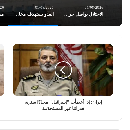
026
01/08/2026
01/08/2026
الاحتلال يواصل خرق الهدنة في غزة.. شهداء وعشرات الإصابات بغارات العدو
العدو يستهدف مخازن الأدوية في مستشفى شهداء الأقصى والخسائر أكثر من نصف مليون $
إيران: إذا أخطأت "إسرائيل" مجدّدًا سترى
قدراتنا غير المستخدَمة