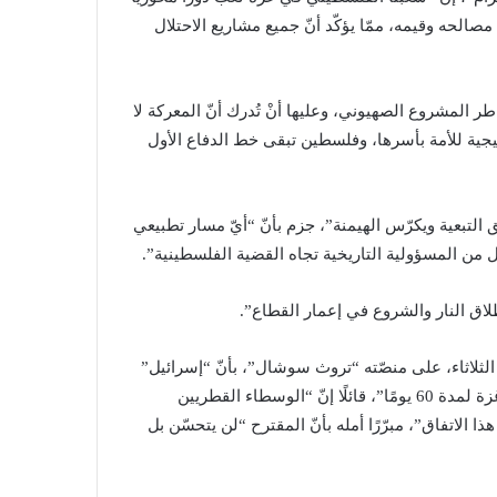
الحه وقيمه، ممّا يؤكّد أنّ جميع مشاريع الاحتلال
 المشروع الصهيوني، وعليها أنْ تُدرك أنّ المعركة لا
جية للأمة بأسرها، وفلسطين تبقى خط الدفاع الأول
ق التبعية ويكرّس الهيمنة”، جزم بأنّ “أيّ مسار تطبيعي
ن المسؤولية التاريخية تجاه القضية الفلسطينية”.
لاق النار والشروع في إعمار القطاع”.
ثلاثاء، على منصّته “تروث سوشال”، بأنّ “إسرائيل”
وافقت على الشروط اللازمة للوصول إلى وقف إطلاق النار في غزة لمدة 60 يومًا”، قائلًا إنّ “الوسطاء القطريين
 الاتفاق”، مبرّرًا أمله بأنّ المقترح “لن يتحسّن بل