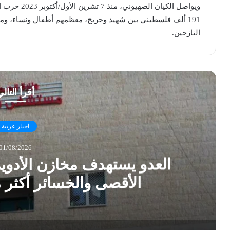
ويواصل الكيان
النازحين.
أقرأ التال
اخبار عربية
01/08/2026
العدو يستهدف مخازن الأدو
الأقصى والخسائر أكثر