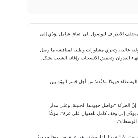
ع مختلف الأطراف للوصول إلى اتفاق شامل يؤدّي إلى
ولية عالية، وتجري مشاورات وطنية لمناقشة ما وصل
هاء العدوان وتحقيق الانسحاب وإغاثة الشعب بشكل
عاء 2 تموز/يوليو 2025: “يبذل الإخوة الوسطاء جهودًا مكثّفة؛ من أجل جَسر الهوّة بين
ّ الحركة “تواصل جهودها الحثيثة، وعلى مدار
دّي إلى وقف كامل للعدوان على غزة”، مؤكّدًا
 الوسطاء”.
ام”، إنّ “شعبنا الفلسطيني في غزة لعب دورًا محوريًا