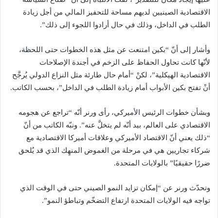
الاقتصادية الصينيين لديهم مساحة للتحفيز المالي من أجل زيادة
الطلب في الداخل، وذلك في حال أرادوا اللجوء إلى ذلك”.
وأشار إلى أنّ “بكين امتنعت عن مثل هذه الخطوات حتى اللحظة،
لأنّها كانت تحاول الحفاظ على الزخم في أجندة الإصلاحات
الاقتصادية الهيكلية”، لكنْ “أمام حال طارئة مثل النزاع الدولي يُرجَّح
أنْ تفتح بكين الأبواب أمام زيادة الطلب في الداخل”، بحسب الكاتب.
وبشأن خطوات الرئيس الأميركي، رأى ورنر أنّه “تراجع عن هجومه
الاقتصادي على العالم، بيد أنّه لم يتخلَّ عنه”. ونبّه الكاتب من أنّ
“ذلك يعني أنّ الاقتصاد الأميركي وعلاقات أميركا الاقتصادية مع
شركاء تجاريين هي في مرحلة من الغموض المنهِك الذي قد يُلحق
ضررًا حقيقيًا” بالولايات المتحدة.
وتحدّث ورنر عن “إمكان تزايد النمو الصيني حتى في الوقت الذي
تواجه فيه الولايات المتحدة ارتفاع التضخّم وتباطؤ النمو”.