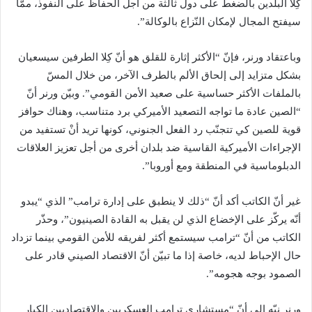
كِلا البلدين بالضغط على دول ثالثة من أجل الحفاظ على النفوذ، ممّا
سيفتح المجال لإمكان النّزاع بالوكالة”.
وباعتقاد ورنر، فإنّ “الأكثر إثارة للقلق هو أنّ كِلا الطرفين سيسعيان
بشكل متزايد إلى إلحاق الألم بالطرف الآخر، من خلال المسّ
بالملفات الأكثر حساسية على صعيد الأمن القومي”. وبيّن ورنر أنّ
“الصين عادة ما تواجه التصعيد الأميركي برد متناسب، وهناك حوافز
قوية للصين كي تتجنّب رد الفعل الجنوني، كونها تريد أنْ تستفيد من
الإجراءات الأميركية القاسية ضد بلدان أخرى من أجل تعزيز العلاقات
الدبلوماسية في المنطقة ومع أوروبا”.
غير أنّ الكاتب أكد أنّ “ذلك لا ينطبق على إدارة ترامب” الذي “يبدو
أنّه يركّز على الإخضاع الذي لن يقبل به القادة الصينيون”، وحذّر
الكاتب من أنّ “ترامب سيستمع أكثر لفريقه للأمن القومي بينما تزداد
حال الإحباط لديه، خاصة إذا ما تبيّن أنّ الاقتصاد الصيني قادر على
الصمود بوجه هجومه”.
ورنر نبّه إلى أنّ “مستشاري ترامب العسكريين والاقتصاديين الكبار