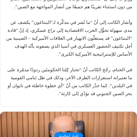
من دون استثناء تقريبًا هم جميعًا من أنصار المواجهة مع الصين”.
وأشار الكاتب إلى أنّ “ما نُشر في مذكّرة لـ”البنتاغون” يكشف عن
مدى سهولة تحوُّل الحرب الاقتصادية إلى نزاع عسكري، إذ إنّ “قادة
“البنتاغون” قد يستغلّون الانهيار في العلاقات الأميركية – الصينية من
أجل تكثيف الحضور العسكري في آسيا الذي يصفونه بأنّه الهدف
الأساس للإستراتيجية الأميركية الكبرى”.
في الختام، رجّح الكاتب أنْ “تختار كِلتا الحكومتَين ردودًا مدمّرة على
ما تعتبرانه استفزازات الطرف الآخر، وذلك في ظل تَنامي القومية
في البلدين”. كما حذّر الكاتب من أنّ “أي خطوة خاطئة في تايوان أو
بحر الصين الجنوبي قد تؤدّي إلى كارثة”.
اخبار اسلامية