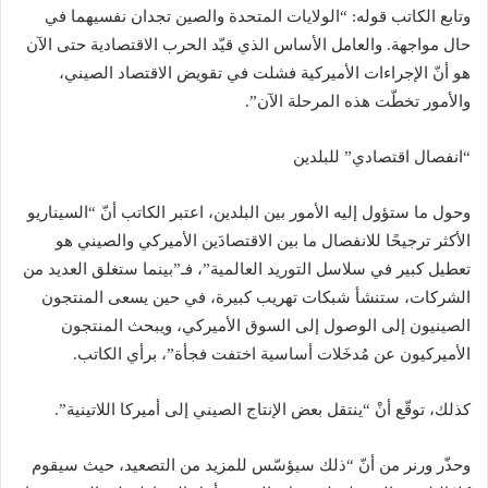
وتابع الكاتب قوله: “الولايات المتحدة والصين تجدان نفسيهما في
حال مواجهة. والعامل الأساس الذي قيّد الحرب الاقتصادية حتى الآن
هو أنّ الإجراءات الأميركية فشلت في تقويض الاقتصاد الصيني،
والأمور تخطّت هذه المرحلة الآن”.
“انفصال اقتصادي” للبلدين
وحول ما ستؤول إليه الأمور بين البلدين، اعتبر الكاتب أنّ “السيناريو
الأكثر ترجيحًا للانفصال ما بين الاقتصادَين الأميركي والصيني هو
تعطيل كبير في سلاسل التوريد العالمية”، فـ”بينما ستغلق العديد من
الشركات، ستنشأ شبكات تهريب كبيرة، في حين يسعى المنتجون
الصينيون إلى الوصول إلى السوق الأميركي، ويبحث المنتجون
الأميركيون عن مُدخَلات أساسية اختفت فجأة”، برأي الكاتب.
كذلك، توقّع أنْ “ينتقل بعض الإنتاج الصيني إلى أميركا اللاتينية”.
وحذّر ورنر من أنّ “ذلك سيؤسّس للمزيد من التصعيد، حيث سيقوم