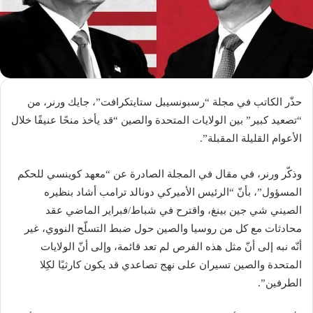
حذّر الكاتب في مجلة “رسبونسيبل ستايتكرافت”، جايك ورنر، من
“تصعيد كبير” بين الولايات المتحدة والصين “قد يأخذ منحًا عنيفًا خلال
الأعوام القليلة المقبلة”.
وذكّر ورنر، في مقال في المجلة الصادرة عن “معهد كوينسي للحكم
المسؤول”، بأنّ “الرئيس الأميركي دونالد ترامب أشاد بنظيره
الصيني شي جين بينغ، واقترح في شباط/فبراير الماضي عقد
محادثات مع كل من روسيا والصين حول ضبط التسلّح النووي، غير
أنّه نبه إلى أنّ مثل هذه الفرص لم تعد قائمة، وإلى أنّ الولايات
المتحدة والصين تسيران على نهج تصاعدي قد يكون كارثيًا لكِلا
الطرفين”.