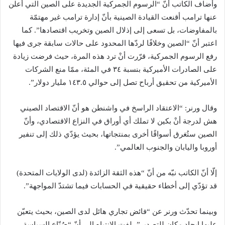
وأضاف الكاتب أنّ “الرسوم الجمركية الجديدة على الصين التي أعلن
عنها ترامب أقنعت القيادة الصينية بأنّ إدارة ترامب غير مهتمّة
بالمفاوضات، بل تسعى إلى إذلال الصين وتخريب اقتصادها”. كما
اعتبر أنّ “الصين وخلافًا لردّها المحدود على حالات سابقة جرى فيها
رفع الرسوم الجمركية، قرّرت أنْ ترد هذه المرة، حيث فرضت زيادة
على الصادرات الأميركية بنسبة ٣٤ في المئة، ممّا منع الشركات
الأميركية من تحقيق أرباح تصل إلى حوالي ١٤٣.٥ مليار دولار”.
وقال ورنر: “الاعتقاد الراسخ في واشنطن هو أنّ الاقتصاد الصيني
هش لدرجة أنْ بكين لا تملك أي أوراق في النزاع الاقتصادي، وأنّ
الصين ستُغرق أسواقًا أخرى بمنتجاتها، بحيث يؤدّي ذلك إلى تنفير
أوروبا واليابان والجنوب العالمي”.
إلّا أنّ الكاتب نبّه من أنّ “هذه الثقة الزائدة (لدى الولايات المتحدة)
قد تؤدّي إلى أخطاء حقيقية في الحسابات فيما تشتدّ المواجهة”.
وبينما تحدّث ورنر عن “فائض تجاري هائل لدى الصين، بحيث يتعيّن
عليها إيجاد مكان للتصدير”، لفت الانتباه إلى أنّ “صُنّاع السياسة