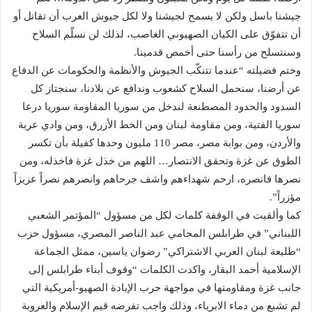
جيشنا باسل ولكن لا يسمح لجيشنا ولا لكل جيوش العرب أن تقاتل أو
أن تتفوّق على الكيان الصهيوني الغاصب، لذلك لن نسلّم السلاح
وسنتسلح من رأسنا حتى أخمص قدمينا.
وختم فضيلته “عندما تتنكّب الجيوش والأنظمة والحكومات عن الدفاع
عن أرضنا، سنحمل السلاح كشعوب وندافع عن بلادنا، سنجتاز كل
السدود والحدود المصطنعة لندخل من سوريا المقاومة سوريا درعا
سوريا الفتية، ومن مقاومة لبنان ومن الخط الأزرق، ومن وادي عربة
والأردن، ومن بوابة مصر، مصر 110 مليون وحدها كفيلة بأن تكسر
الطوق عن غزة وتحقق الانتصار… اللهم من خذل غزة فاخذله، ومن
نصرها فانصره، ارحم شهداءهم واشف جرحاهم وانصرهم نصراً عزيزاً
مؤزراً”.
كما وألقيت في الوقفة كلمات لكل من مسؤول “المؤتمر الشعبي
اللبناني” في طرابلس المحامي عبد الناصر المصري، مسؤول حزب
“طليعة لبنان العربي الاشتراكي” رضوان ياسين، ممثل الجماعة
الإسلامية أحمد البقار، واكدت الكلمات “وقوف أبناء طرابلس إلى
جانب غزة ومقاومتها في مواجهة حرب الإبادة الصهيو-أمريكية التي
لم تشبع من دماء الابرياء، وذلك واجب تفرضه قيم الإسلام والعروبة