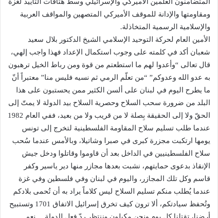
المتضامنون العلمين الأميركي والإسرائيلي وسط هتافات التأييد لغزة
ومقاومتها والإدانة للموقف الأميركي المتصهين والمواقف العربية
والإسلامية الرسمية المتخاذلة.
الأمين العام لحركة التوحيد الإسلامي الشيخ الدكتور بلال سعيد
شعبان أكد في كلمته على وجوب استكمال الإعداد فهذا واجب إلهي،
قال تعالى “وأعدوا لهم ما استطعتم من قوة ومن رباط الخيل ترهبون
به عدو الله وعدوكم” “من تعلّم الرمي ثم نسيه فليس منا” معتبراً أنّ
ما يطرح اليوم في لبنان على ألسن الكثير ممن يحستبون على هذا
البلد من ضرورة سحب السلاح وحصرية السلاح بيد الدولة لا يمتّ إلى
الحقّ ولا إلى الحقيقة بِصلة لا من قريب ولا من بعيد، ففي العام 1982
عندما طلب تسليم سلاح المقاومة الفلسطينية لتخرج إلى تونس
يومها ارتكبت مجزرة كبرى في صبرا وشاتيلا، وبالأمس عندما سُحب
سلاح الفلسطينيين في الداخل بعد أن قاوموا وقاتلوا ودخل جيش
الإنقاذ بدعوى حمايتهم، نشبت بعدها مجازر منها دير ياسير وكفر
قاسم وكل تلك المجازر، واليوم في لبنان وفي فلسطين وفي غزة
عندما يُطلب منكم تسليم السلاح ليس كلاماً يراد به أن تُحمى بلادكم
وتُحفظ سيادتكم، ألا ترون كيف تخرق إسرائيل الاتفاق 1701 وتستبيح
أرضنا، تقتلنا كل يوم ونحن مكبلون وننتظر ردّ فعل الدولة… نعم