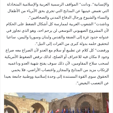
والإنسانية”. ودانت” المواقف الرسمية العربية والإسلامية المتخاذلة
التي تغمض عينيها عن المذابح التي تجري بحق الأبرياء من الأطفال
والنساء والشيوخ ورجال الدفاع المدني والصحافيين”.
وناشدت” الشعوب العربية لممارسة كل أشكال الضغط على الحكام
لأن المشروع الصهيوني التوسعي لن يرحم احد، وهو الذي تجاوز في
عدوانه حدود غزة إلى الضفة والقدس ولبنان وسوريا واليمن، ساعيا
لتحقيق حلمه بدولة كبرى من الفرات إلى النيل”.
ورفضت” كل كلام عن تطبيع أو سلام مع العدو لأن الصراع معه صراع
وجود لا مكان فيه للاعتراف أو الصلح، لذلك نرفض الضغوط الأمريكية
لسحب سلاح المقاومين، لأن ذلك سوف يفتح شهية العدو وداعميه
لإرتكاب مزيد من المذابح والمجازر واغتصاب الأراضي، فلا يحمي
الحقوق سوى القوة المستندة إلى وحدة إسلامية ووطنية جامعة بعيدا
عن التعصب البغيض”.