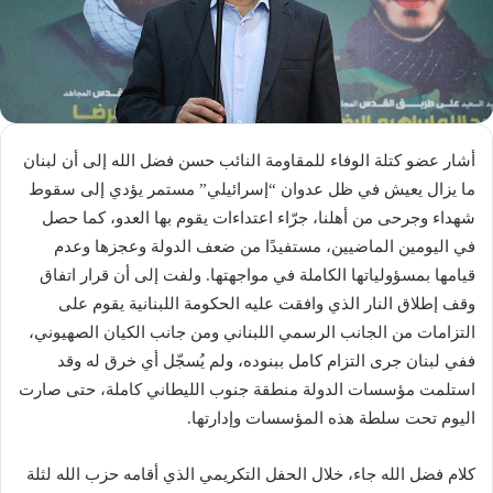
أشار عضو كتلة الوفاء للمقاومة النائب حسن فضل الله إلى أن لبنان
ما يزال يعيش في ظل عدوان “إسرائيلي” ‏مستمر يؤدي إلى سقوط
شهداء وجرحى من أهلنا، جرّاء اعتداءات يقوم بها العدو، كما حصل
في اليومين ‏الماضيين، مستفيدًا من ضعف الدولة وعجزها وعدم
قيامها بمسؤولياتها الكاملة في مواجهتها. ولفت إلى أن قرار ‏اتفاق
وقف إطلاق النار الذي وافقت عليه الحكومة اللبنانية يقوم على
التزامات من الجانب الرسمي اللبناني ‏ومن جانب الكيان الصهيوني،
ففي لبنان جرى التزام كامل ببنوده، ولم يُسجّل أي خرق له وقد
استلمت ‏مؤسسات الدولة منطقة جنوب الليطاني كاملة، حتى صارت
اليوم تحت سلطة هذه المؤسسات وإدارتها.‏
كلام فضل الله جاء، خلال الحفل التكريمي الذي أقامه حزب الله لثلة