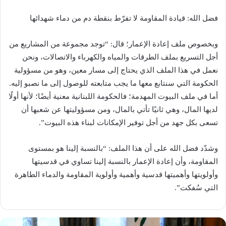
فضل الله: قيادة المقاومة لا تفرّط بنقطة دم من دماء شهدائها
وبخصوص ملف إعادة الإعمار؛ قال: “توجد مجموعة من المشاريع من
أجل التسريع بملف الطرقات والمياه ‏والكهرباء والاتصالات، ونحن
نعمل في هذا الملف الذي يحتاج إلى مسار معين، وهو من مسؤولية
الحكومة ‏التي سنتابع معها ما يجب متابعته للوصول إلى ما نصبو إليه.
أما في ملف البيوت المهدمة؛ فالحكومة اللبنانية ‏معنية أيضًا؛ لأنها أولًا
لديها المال، وهي ثانيًا تأتي بالمال، ومن مسؤوليتها عن شعبها أن
تسعى بكل جهد من أجل ‏توفير الإمكانات لبناء هذه البيوت”.‏
وشدّد فضل الله على أن هذا الملف: “بالنسبة إلينا هو بمستوى
المقاومة، وأن إعادة الإعمار بالنسبة إلينا ‏تساوي في قدسيتها
وأولويتها وأهميتها قدسية وأهمية وأولوية المقاومة والدماء الطاهرة
التي سُفكت”.