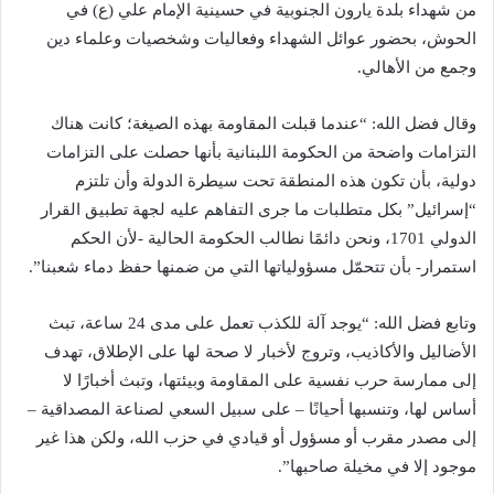
من شهداء بلدة يارون ‏الجنوبية في حسينية الإمام علي (ع) في
الحوش، بحضور عوائل الشهداء وفعاليات وشخصيات وعلماء دين
‏وجمع من الأهالي.‏
وقال فضل الله: “عندما قبلت المقاومة بهذه الصيغة؛ كانت هناك
التزامات واضحة من الحكومة اللبنانية ‏بأنها حصلت على التزامات
دولية، بأن تكون هذه المنطقة تحت سيطرة الدولة وأن تلتزم
“إسرائيل” بكل متطلبات ‏ما جرى التفاهم عليه لجهة تطبيق القرار
الدولي 1701، ونحن دائمًا نطالب الحكومة الحالية -لأن الحكم
‏استمرار- بأن تتحمّل مسؤولياتها التي من ضمنها حفظ دماء شعبنا”.‏
وتابع فضل الله: “يوجد آلة للكذب تعمل على مدى 24 ساعة، تبث
الأضاليل والأكاذيب، وتروج لأخبار لا ‏صحة لها على الإطلاق، تهدف
إلى ممارسة حرب نفسية على المقاومة وبيئتها، وتبث أخبارًا لا
أساس لها، ‏وتنسبها أحيانًا – على سبيل السعي لصناعة المصداقية –
إلى مصدر مقرب أو مسؤول أو قيادي في حزب الله، ولكن هذا غير
موجود إلا في مخيلة صاحبها”.‏