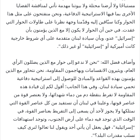
مستباحًا ولا أرضنا محتلة ولا بيوتنا مهدمة نأتي لمناقشة القضايا
الأخرى بما فيها الاستراتيجية ‏الدفاعية، ونحن منفتحون على مثل هذا
الحوار وكنا سبّاقين إليه وقدّمنا وجهة نظرنا على طاولات الحوار التي
‏عقدت. في حين أن الحوار لا يكون إلا مع الذين يؤمنون بأن
“إسرائيل” عدو، وبأن سيادة لبنان متقدمة على أي ‏شروط خارجية
كانت أميركية أو “إسرائيلية” أو غير ذلك”.‏
وأضاف فضل الله: “نحن لا ندعو إلى حوار مع الذين يضللون الرأي
العام، ويثيرون الانقسامات ‏ويهاجمون المقاومة، نحن نتحاور مع الذين
يؤمنون بهذه القواعد والمبادئ للوصول إلى استراتيجية دفاعية
‏تحمي سيادة لبنان. وفي هذا الجانب؛ أقول لكم إن قيادة هذه
المقاومة لا تفرط بنقطة دم من دماء شهدائها، ولا ‏بعنصر قوة من
عناصر قوتها، وعلينا في لبنان أن نستفيد من كل عناصر القوة التي
نمتلكها ولا يجوز لأحد ‏أن يسعى إلى التفريط بعناصر القوة، في
الوقت الذي توجد فيه دماء على أرض الجنوب، وتوجد استهدافات
“‏إسرائيلية”، فهل يعقل أن يأتي أحد ويقول لنا تعالوا لنرى كيف
نسلب مقدرات البلد؟”.