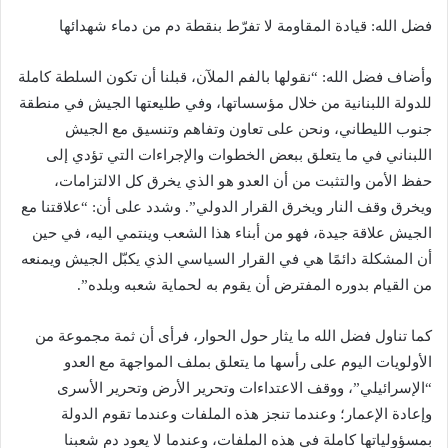
فضل الله: قيادة المقاومة لا تفرّط بنقطة دم من دماء شهدائها
وأضاف فضل الله: “نقولها بالفم الملآن، قبلنا أن تكون السلطة كاملة
للدولة اللبنانية من خلال مؤسساتها، ‏وفي طليعتها الجيش في منطقة
جنوب الليطاني، ونحن على تعاون وتفاهم وتنسيق مع الجيش
اللبناني في ما ‏يتعلق ببعض الخطوات والإجراءات التي تؤدي إلى
حفظ الأمن والتثبت من أن العدو هو الذي يخرق كل ‏الالتزامات،
ويخرق وقف النار ويخرق القرار الدولي”. وشدد على أن: “علاقتنا مع
الجيش علاقة جيدة، فهو من ‏أبناء هذا الشعب وينتمي اليه، في حين
أن المشكلة دائمًا هي في القرار السياسي الذي يكبّل الجيش ويمنعه
من ‏القيام بدوره المفترض أن يقوم به لحماية شعبه وبلده”.‏
كما تناول فضل الله ما يثار حول الحوار، فرأى أن ثمة مجموعة من
الأولويات اليوم على رأسها ما ‏يتعلق بملف المواجهة مع العدو
“الإسرائيلي”، ووقف الاعتداءات وتحرير الأرض وتحرير الأسرى
وإعادة ‏الإعمار؛ وعندما تنجز هذه الملفات وعندما تقوم الدولة
بمسؤولياتها كاملة في هذه الملفات، وعندما لا يعود دم ‏شعبنا