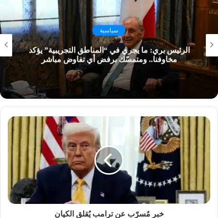
سياسية
الرئيس بري: ما يجري في “المناطق التجريبية” يؤكد
مخاوفنا.. ومتمسّك برفض أي تفاوض مباشر
خبر مُسرّب عن ترامب يُقلق الكيان