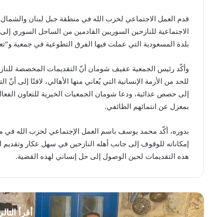
قدم العمل الاجتماعي لحزب الله في منطقة جبل لبنان والشمال وج
الاجتماعية للنازحين السوريين القادمين من الساحل السوري إ
بلدة المسعودية التي عملت فيها الفرق التطوعية في جمعية و”تعا
وأكّد رئيس الجمعية عفيف شومان أنّ التقديمات المخصصة للنا
للحد من الأزمة الإنسانية التي يُعاني منها الأهالي، لافتًا إلى أن
إلى حصص عذائية، ودعا شومان الجمعيات الخيرية للتعاون الفعا
بمعزل عن انتمائهم الطائفي.
بدوره، أكّد محمد يوسف باسم العمل الإجتماعي لحزب الله في من
إمكاناته للوقوف إلى جانب أهله النازحين في سهل عكار وتقديم ال
هذه التقديمات لحين الوصول إلى حل إنساني لهذه القضية.
أقرأ التال