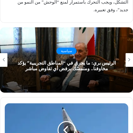
التشكّل، ويجب التحرك باستمرار لمنع “الوحش” من النمو من
جديد”، وفق تعبيره.
سياسية
الرئيس بري: ما يجري في “المناطق التجريبية” يؤكد
مخاوفنا.. ومتمسّك برفض أي تفاوض مباشر