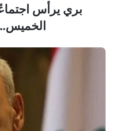
بري يرأس اجتماعً
الخميس.. و