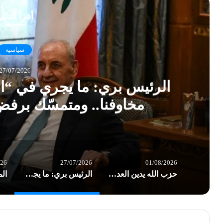
أقرأ التال
سياسية
27/07/2026
الرئيس بري: ما يجري في “ال
مخاوفنا.. ومتمسّك برف
026
27/07/2026
01/08/2026
حزب الله يدين العدوان الأميركي على العراق: تداعياته بالغة الخطورة على المنطقة بأسرها
الرئيس بري: ما يجري في “المناطق التجريبية” يؤكد مخاوفنا.. ومتمسّك برفض أي تفاوض مباشر