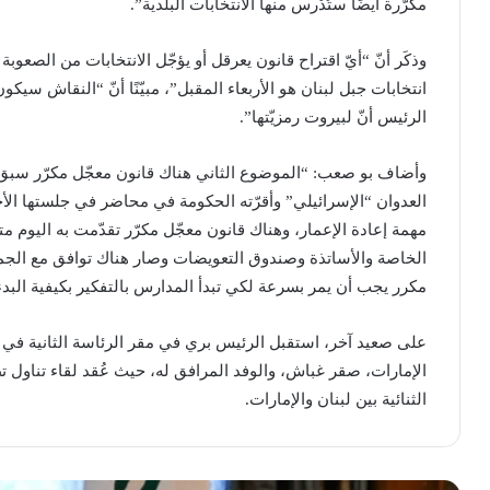
مكرّرة أيضًا ستُدْرس منها الانتخابات البلدية”.
وذكَر أنّ “أيّ اقتراح قانون يعرقل أو يؤجّل الانتخابات من الصعو
انتخابات جبل لبنان هو الأربعاء المقبل”، مبيّنًا أنّ “النقاش سي
الرئيس أنّ لبيروت رمزيّتها”.
وأضاف بو صعب: “الموضوع الثاني هناك قانون معجّل مكرّر سبق و
العدوان “الإسرائيلي” وأقرّته الحكومة في محاضر في جلستها الأخ
مهمة إعادة الإعمار، وهناك قانون معجّل مكرّر تقدّمت به اليوم 
الخاصة والأساتذة وصندوق التعويضات وصار هناك توافق مع الجمي
مكرر يجب أن يمر بسرعة لكي تبدأ المدارس بالتفكير بكيفية البدء
على صعيد آخر، استقبل الرئيس بري في مقر الرئاسة الثانية في
الإمارات، صقر غباش، والوفد المرافق له، حيث عُقد لقاء تناول تط
الثنائية بين لبنان والإمارات.