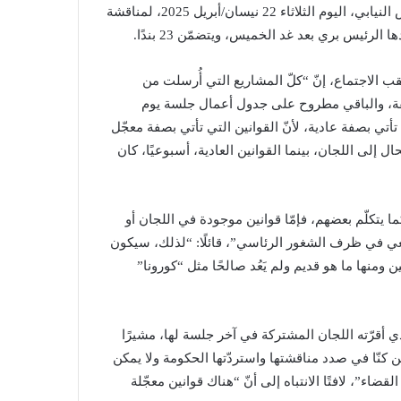
ترأّس رئيس مجلس النواب نبيه بري اجتماعًا لهيئة مكتب المجلس النيابي، اليوم الثلاثاء 22 نيسان/أبريل 2025، لمناقشة
رئيس بري بعد غد الخميس، ويتضمّن 23 بندًا.
لاجتماع، إنّ “كلّ المشاريع التي أُرسلت من
ابقة، والباقي مطروح على جدول أعمال جلسة يوم
 تأتي بصفة عادية، لأنّ القوانين التي تأتي بصفة معجّل
ال إلى اللجان، بينما القوانين العادية، أسبوعيًا، كان
 يتكلّم بعضهم، فإمّا قوانين موجودة في اللجان أو
بيعي في ظرف الشغور الرئاسي”، قائلًا: “لذلك، سيكون
منها ما هو قديم ولم يَعُد صالحًا مثل “كورونا”
 أقرّته اللجان المشتركة في آخر جلسة لها، مشيرًا
 كنّا في صدد مناقشتها واستردّتها الحكومة ولا يمكن
ضاء”، لافتًا الانتباه إلى أنّ “هناك قوانين معجّلة