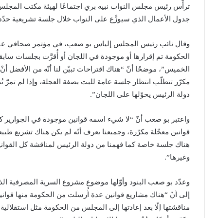
جدول الأعمال الذي سيوزَّع على النواب خلال جلسة تشريعية حدّدها ال
وقال نائب رئيس المجلس إلياس بو صعب، في مؤتمر صحافي عقب ا
الحكومة تم إقرارها أو موجودة في اللجان أو أُقرَّت بجلسات س
الخميس”، موضحًا أنّ “هناك اقتراحات تبيّن لنا أنّه من الأفضل أنْ
مكرّر تتطلّب انتظار جلسة عامة للبت بصفة العجلة، وإذا لم تمرّ تُح
دولة الرئيس يحوّلها على اللجان”.
واعتبر بو صعب أنّ “لا شيء اسمه قوانين موجودة في الجوارير كما
قوانين معجّلة مكرّرة، وجميعنا يعرف أنّه لم يكن هناك تشريع ط
هناك جلسة خاصة كما فهمنا من دولة الرئيس لمناقشة كل القوانين و
وغيرها”.
وعدّد بو صعب البنود وأوّلها موضوع مشروع السرية المصرفية الذي
إلى أنّ “هناك مشاريع قوانين عدة أُرسلت من الحكومة منها قوانين
مناقشتها إلّا بعد إعادتها إلى المجلس من الحكومة مثل استقلالية الق