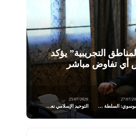
ي
مناطق التجريبية” يؤكد
الم
ض أي تفاوض مباشر
25/07/2026
27/07/2
الموسوي: السلطة التنفيذية في لبنان تغطي العدو وتزور الحقائق
التوحيد الإسلامي نعت المناضل أوكاموتو.. وأشادت بعملية الضفة الغربية البطولية