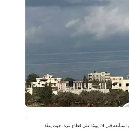
يُواصل جيش الاحتلال “الإسرائيلي” عدوانه الوحشي الشامل الذي استأنفه قبل 24 يومًا على قطاع غزة، حيث ينفّذ