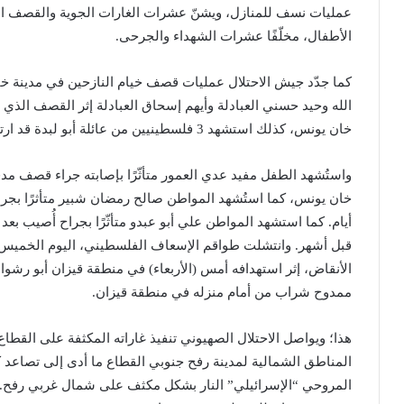
عمليات نسف للمنازل، ويشنّ عشرات الغارات الجوية والقصف ا
الأطفال، مخلّفًا عشرات الشهداء والجرحى.
كما جدّد جيش الاحتلال عمليات قصف خيام النازحين في مدينة خ
الله وحيد حسني العبادلة وأيهم إسحاق العبادلة إثر القصف ال
خان يونس، كذلك استشهد 3 فلسطينيين من عائلة أبو لبدة قد ارتقوا جراء استهداف الاحتلال خيمة في المواصي.
واستُشهد الطفل مفيد عدي العمور متأثّرًا بإصابته جراء قصف 
خان يونس، كما استُشهد المواطن صالح رمضان شبير متأثرًا بج
أيام. كما استشهد المواطن علي أبو عبدو متأثّرًا بجراح أُصيب ب
قبل أشهر. وانتشلت طواقم الإسعاف الفلسطيني، اليوم الخميس،
الأنقاض، إثر استهدافه أمس (الأربعاء) في منطقة قيزان أبو رش
ممدوح شراب من أمام منزله في منطقة قيزان.
هذا؛ ويواصل الاحتلال الصهيوني تنفيذ غاراته المكثفة على القط
المناطق الشمالية لمدينة رفح جنوبي القطاع ما أدى إلى تصاعد 
المروحي “الإسرائيلي” النار بشكل مكثف على شمال غربي رفح. و