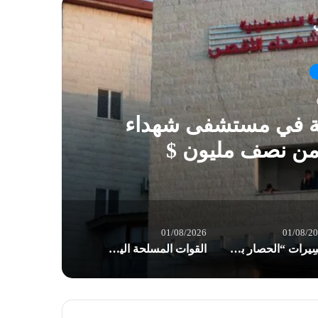
ي
ية في مستشفى شهداء
 من نصف مليون $
01/08/2026
01/08/2
مسِيرات “الحصار بالحصار والتصعيد بالتصعيد” في صنعاء: مستعدون لأثمان المعركة
القوات المسلحة اليمنية: إجبار 8 سفن نفطية للعدو السعودي على تغيير مسارها