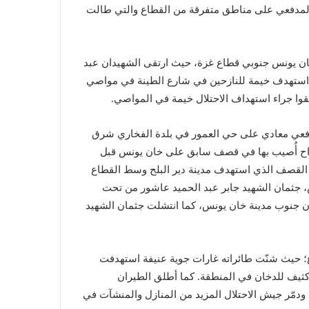
لمدفعي على مناطق متفرقة من القطاع والتي طالت
ان يونس جنوبي قطاع غزة، حيث ارتقى الشهيدان عبد
ذي استهدف خيمة للنازحين في شارع الطينة في مواصي
مدفعي معادي على حي العمور في بلدة الفخاري شرق
راح أُصيب بها في قصف سابق على خان يونس قبل
عد القصف الذي استهدف مدينة دير البلح وسط القطاع
 جثمان الشهيد جابر عبد الحميد عاشور من تحت
وان جنوب مدينة خان يونس، كما انتشلت جثمان الشهيد
اع؛ حيث شنّت طائراته غارات جوية عنيفة استهدفت
كثيف للدخان في المنطقة. كما أطلق الطيران
دمّر جيش الاحتلال المزيد من المنازل والمنشآت في