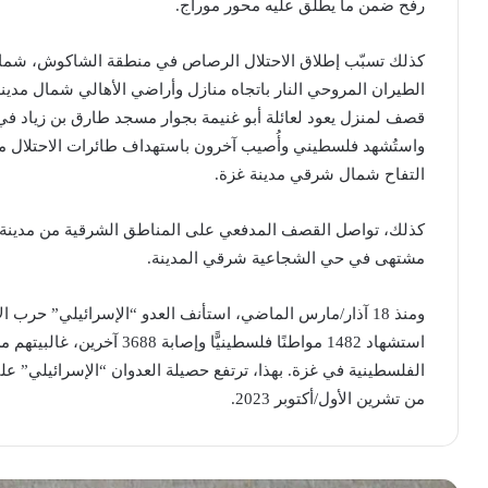
رفح ضمن ما يطلق عليه محور موراج.
الطيران المروحي النار باتجاه منازل وأراضي الأهالي شمال مدي
قصف لمنزل يعود لعائلة أبو غنيمة بجوار مسجد طارق بن زياد 
واستُشهد فلسطيني وأُصيب آخرون باستهداف طائرات الاحتلال
التفاح شمال شرقي مدينة غزة.
كذلك، تواصل القصف المدفعي على المناطق الشرقية من مدينة 
مشتهى في حي الشجاعية شرقي المدينة.
ومنذ 18 آذار/مارس الماضي، استأنف العدو “الإسرائيلي” حر
استشهاد 1482 مواطنًا فلسطينيً
من تشرين الأول/أكتوبر 2023.