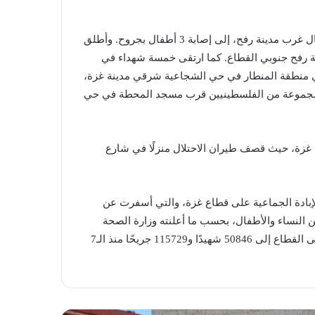
كذلك تسبّب إطلاق الاحتلال الرصاص في منطقة الشاكوش، شمال غرب مدينة رفح، إلى إصابة 3 أطفال بجروح. وأطلق
نة رفح جنوبي القطاع. كما ارتقى خمسة شهداء في
في منطقة المنطار في حي الشجاعية شرقي مدينة غزة،
 مجموعة من الفلسطينيين قرب مسجد المحطة في حي
غزة، حيث قصف طيران الاحتلال منزلًا في شارع
ب الإبادة الجماعية على قطاع غزة، والتي أسفرت عن
ّا وإصابة 3688 آخرين، غالبيتهم من النساء والأطفال، بحسب ما أعلنته وزارة الصحة
الفلسطينية في غزة. بهذا، ترتفع حصيلة العدوان “الإسرائيلي” على القطاع إلى 50846 شهيدًا و115729 جريحًا منذ الـ7