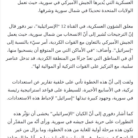
العسكرية التي يُديرها الجيش الأميركي في سورية، حيث تعمل
الولايات المتحدة تحديدًا في شمال سورية وشرقها.
معلق الشؤون العسكرية، في القناة 12 “الإسرائيلية”، نير دفور قال
إنّ الترجيحات تُشير إلى أنّ الانسحاب من شمال سورية، حيث يعمل
الجيش الأميركي بالتعاون مع القوات الكردية، أمر سيّء بالنسبة إلى
“إسرائيل”. وأضاف: “في الأماكن التي من المتوقع أن ينسحبوا منها،
أي في المناطق التي تعدّ جزءًا من المنطقة الكردية، قد تدخل عناصر
سلبية، مع التركيز على القوات التركية أو الموالية لها”.
ولفت إلى أنّ هذه الخطوة تأتي على خلفية تقارير عن استعدادات
تركية، في الأسابيع الأخيرة، للسيطرة على قواعد استراتيجية رئيسة
في سورية، وجهود كبيرة تبذلها “إسرائيل” لإحباط هذه الاستعدادات.
كما أشار دفوري إلى أنّ الكيان “الإسرائيلي” يخشى أن تؤثّر هذه
التطورات على حرية عمل جيشه في سورية. ورأى أنّه من المقدّر أن
تكون هذه مرحلة أولية للغاية من هذه الخطوة، وما يزال من غير
الواضح كيف ستتجلى في الممارسة العملية وما هي آثارها المختلفة.