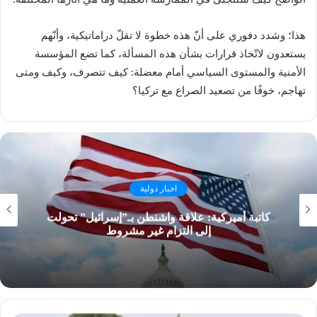
هذا؛ وشدد دفوري على أنّ هذه خطوة لا تقلّ دراماتيكية، وأنّهم
يستعدون لاتّخاذ قرارات بشأن هذه المسألة، كما تضع المؤسسة
الأمنية والمستوى السياسي أمام معضلة: كيف تتصرف، وكيف ومتى
تهاجم، خوفًا من تصعيد الصراع مع تركيا؟
اخبار دولية
كاتبة أميركية: علاقة واشنطن بـ”إسرائيل” تحولت
إلى التزام غير مشروط