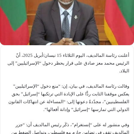
أعلنت رئاسة المالديف، اليوم الثلاثاء 15 نيسان/أبريل 2025، أنّ
الرئيس محمد معز صادق على قرار يحظر دخول “الإسرائيليين” إلى
البلاد.
وقالت رئاسة المالديف، في بيان، إن: “منع دخول “الإسرائيليين”
يعكس موقفنا الثابت ردًّا على الإبادة التي ترتكبها “إسرائيل” بحق
الفلسطينيين”، مجدّدةً دعوتها إلى: “المساءلة عن انتهاكات القانون
الدولي التي تمارسها “إسرائيل” وإدانة أفعالها”.
وفي منشور له على “إنستغرام”، ذكَر رئيس المالديف أن: “جزر
المالديف تقف في تضامن حازم مع فلسطين، وتواصل الضغط من