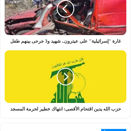
غارة "إسرائيلية" على عيترون.. شهيد و3 جرحى بينهم طفل
حزب الله يدين اقتحام الأقصى: انتهاك خطير لحرمة المسجد