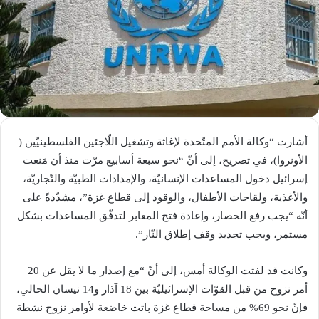
أشارت “وكالة الأمم المتّحدة لإغاثة وتشغيل اللّاجئين الفلسطينيّين (​
الأونروا​)، في تصريح، إلى أنّ “نحو سبعة أسابيع مرّت منذ أن مَنعت
إسرائيل دخول المساعدات الإنسانيّة، والإمدادات الطبيّة والتّجاريّة،
والأغذية، ولقاحات الأطفال، والوقود إلى ​قطاع غزة​”، مشدّدةً على
أنّه “يجب رفع الحصار، وإعادة فتح المعابر لتدفّق المساعدات بشكل
مستمر، ويجب تجديد وقف إطلاق النّار”.
وكانت قد لفتت الوكالة أمس، إلى أنّ “مع إصدار ما لا يقل عن 20
أمر نزوح من قبل القوّات الإسرائيليّة بين 18 آذار و14 نيسان الحالي،
فإنّ نحو 69% من مساحة قطاع غزة باتت خاضعة لأوامر نزوح نشطة