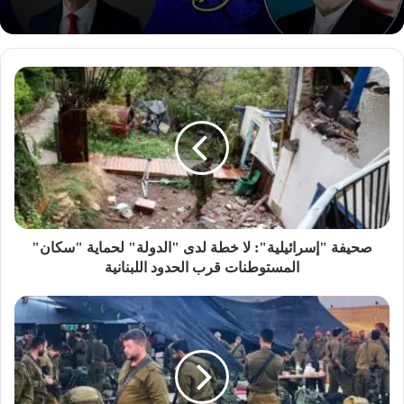
صحيفة "إسرائيلية": لا خطة لدى "الدولة" لحماية "سكان"
المستوطنات قرب الحدود اللبنانية