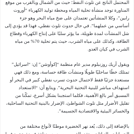
المحتمل الناتج عن تلوث النفط؛ حيث من الشمال وبالقرب من موقع
المناورة توجد منشأة تحلية المياه ومحطة توليد الكهرباء “أوروت
رابين”، وكلا المنشأتين تعتمدان على ضخ مياه البحر وهو جزء
أساسي من عملهما”. في حال حدوث تلوث نفطي، فهذا قد يؤدي إلى
شل المنشآت لمدة طويلة، ما يؤثر سلبًا على إنتاج الكهرباء وقطاع
الطاقة، وكذلك على مياه الشرب، حيث يتم تحلية 70% من مياه
الشرب في كيان العدو.
ويقول أريك روزنبلوم مدير عام منظمة “إكوأوشن” إن: “اسرائيل”
تمتلك خطًا ساحليًا طويلًا ومنشآت طاقة حساسة، ومع ذلك فهي
مستعدة جزئيًا فقط لاحتمال حدوث تسرب نفطي كبير في البحر أو
استهداف مباشر للبنية التحتية البحرية”. ويتابع أن: “الاستعداد
المسبق أمر بالغ الأهمية، فكلما استجبنا بشكل أسرع، تمكّنا من
تقليل الأضرار مثل تلوث الشواطئ، الإضرار بالبنية التحتية الساحلية،
والخسائر البيئية والاقتصادية الجسيمة”.
بالإضافة إلى ذلك، يُعد نهر الخضيرة موطنًا لأنواع مختلفة من