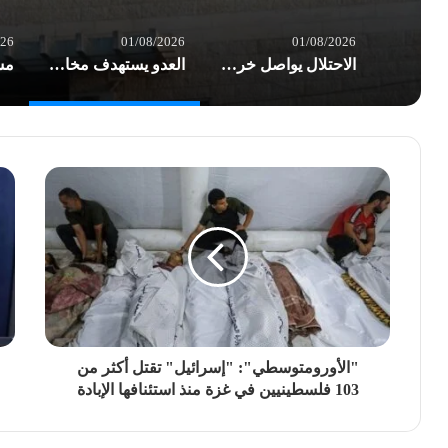
026
01/08/2026
01/08/2026
الاحتلال يواصل خرق الهدنة في غزة.. شهداء وعشرات الإصابات بغارات العدو
العدو يستهدف مخازن الأدوية في مستشفى شهداء الأقصى والخسائر أكثر من نصف مليون $
"الأورومتوسطي": "إسرائيل" تقتل أكثر من
103 فلسطينيين في غزة منذ استئنافها الإبادة