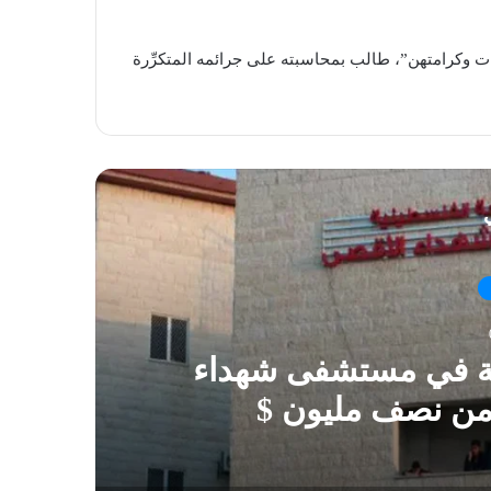
ات وكرامتهن”، طالب بمحاسبته على جرائمه المتكرِّرة
ي
ية في مستشفى شهداء
 من نصف مليون $