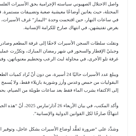
واصل الاحتلال الصهيوني سياسته الإجرامية بحق الأسيرات الفل
المحتلة، حيث يعانين أوضاعًا معيشية صعبة وتضييقات مستمرة. ف
في ساعات النهار، حين اقتحمت وحدة “اليماز” غرف الأسيرات، ثم
بغرض تفتيشهن، في انتهاك صارخ للكرامة الإنسانية.
ونقلت سلطات السجن الأسيرات لاحقًا إلى غرفة المطعم وصادرت
غرفة تلو الأخرى، في محاولة لبث الرعب وتحطيم معنوياتهن، وف
ويبلغ عدد الأسيرات حاليًا 24 أسيرة، من دون أنْ ت
البقوليات من حمص وعدس وأرز وشوربة بازيلاء فقط، ولا يُسمح 
إلى الاكتفاء بشرب الماء فقط بعد ساعات طويلة من الصيام، ب
وأكد المكتب، في بيان الأر
انتهاكًا صارخًا لكل القوانين الدولية والإنسانية”.
وشدَّد على “ضرورة تَفقُّد أوضاع الأسيرات بشكل عاجل، وتوفير ا