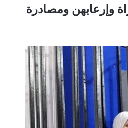
المظلم
اة وإرعابهن ومصادرة