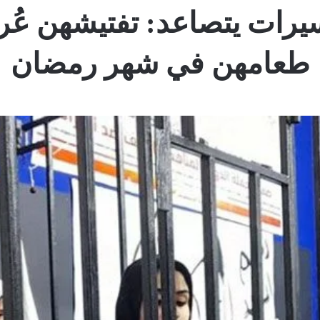
أسيرات يتصاعد: تفتيشهن عُر
طعامهن في شهر رمضان