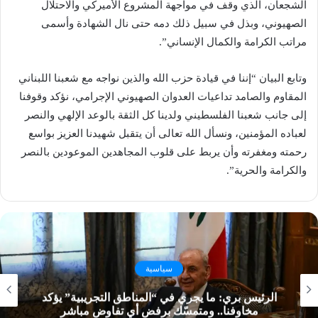
الشجعان، الذي وقف في مواجهة المشروع الأميركي ‏والاحتلال
‏الصهيوني، وبذل في سبيل ذلك دمه حتى نال الشهادة وأسمى
مراتب الكرامة ‏والكمال الإنساني”.‏
وتابع البيان “إننا في قيادة حزب الله والذين نواجه مع شعبنا اللبناني
المقاوم والصامد تداعيات ‏العدوان الصهيوني الإجرامي، نؤكد ‏وقوفنا
إلى جانب شعبنا الفلسطيني ولدينا كل ‏الثقة بالوعد الإلهي والنصر
لعباده المؤمنين، ونسأل الله تعالى أن يتقبل ‏شهيدنا ‏العزيز بواسع
رحمته ومغفرته وأن يربط على قلوب المجاهدين الموعودين بالنصر
‏والكرامة والحرية”. ‏
سياسية
الرئيس بري: ما يجري في “المناطق التجريبية” يؤكد
مخاوفنا.. ومتمسّك برفض أي تفاوض مباشر