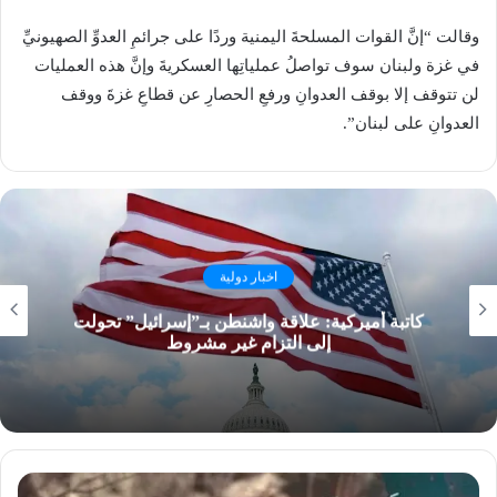
وقالت “إنَّ القوات المسلحةَ اليمنية وردًا على جرائمِ العدوِّ الصهيونيِّ
في غزة ولبنان سوف تواصلُ عملياتِها العسكريةَ وإنَّ هذه العمليات
لن تتوقف إلا بوقف العدوانِ ورفعِ الحصارِ عن قطاعِ غزةَ ووقف
العدوانِ على لبنان”.
اخبار دولية
كاتبة أميركية: علاقة واشنطن بـ”إسرائيل” تحولت
إلى التزام غير مشروط