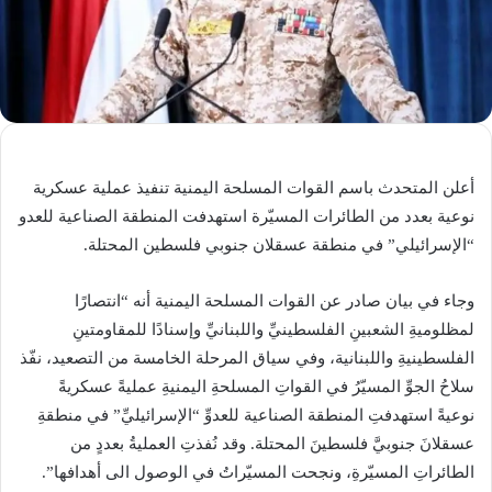
أعلن المتحدث باسم القوات المسلحة اليمنية تنفيذ عملية عسكرية
نوعية بعدد من الطائرات المسيّرة استهدفت المنطقة الصناعية للعدو
“الإسرائيلي” في منطقة عسقلان جنوبي فلسطين المحتلة.
وجاء في بيان صادر عن القوات المسلحة اليمنية أنه “انتصارًا
لمظلوميةِ الشعبينِ الفلسطينيِّ واللبنانيِّ وإسنادًا للمقاومتينِ
الفلسطينيةِ واللبنانية، وفي سياق المرحلة الخامسة من التصعيد، نفّذ
سلاحُ الجوِّ المسيّرُ في القواتِ المسلحةِ اليمنيةِ عمليةً عسكريةً
نوعيةً استهدفتِ المنطقة الصناعية للعدوِّ “الإسرائيليِّ” في منطقةِ
عسقلانَ جنوبيَّ فلسطينَ المحتلة. وقد نُفذتِ العمليةُ بعددٍ من
الطائراتِ المسيّرةِ، ونجحت المسيّراتُ في الوصول الى أهدافها”.