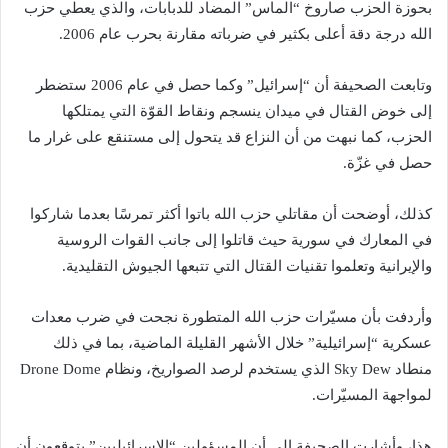
بحوزة الحزب صاروخ “الماس” المضاد للدبابات، والذي يعطي حزب
الله درجة دقة أعلى بكثير في ضرباته مقارنة بحرب عام 2006.
وتابعت الصحيفة أن “إسرائيل” وكما حصل في عام 2006 ستضطر
إلى خوض القتال في ميدان ينسجم ونقاط القوّة التي يمتلكها
الحزب، كما نبهت من أن النزاع قد يتحول إلى مستنقع على غرار ما
حصل في غزّة.
كذلك، أوضحت أن مقاتلي حزب الله باتوا أكثر تمرسًا بعدما شاركوا
في المعارك في سورية حيث قاتلوا إلى جانب القوات الروسية
والإيرانية وتعلموا تقنيات القتال التي تتبعها الجيوش التقليدية.
وأردفت بأن مسيّرات حزب الله المتطورة نجحت في ضرب معدات
عسكرية “إسرائيلية” خلال الأشهر القليلة الماضية، بما في ذلك
منطاد Sky Dew الذي يستخدم لرصد الصواريخ، ونظام Drone Dome
لمواجهة المسيّرات.
هذا، وأشارت الصحيفة إلى أن المسؤولين “الإسرائيليين” يتوقعون أن