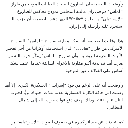
وأوضحت الصحيفة أن الصاروخ المضاد للدبابات الموجه من طراز
“الماس” هو في رأي غالبية المحليين نموذج معاكس للصاروخ
“الإسرائيلي” من طراز “Spike” الذي ادعت الصحيفة أن حزب الله
استحوذ عليه وأرسله إلى إيران.
هذا، وقالت الصحيفة بأنه يمكن مقارنة صاروخ “الماس” بالصاروخ
الأميركي من طراز “Javelin” الذي استخدمته أوكرانيا من أجل تفجير
الآليات المدرعة الروسية، وأن صاروخ “الماس” يمكّن حزب الله من
ضرب أهداف بدقة أكبر مقارنة بالأعوام السابقة عندما اعتمد بشكل
أساس على القذائف غير الموجهة.
وأوضحت أنه على الرغم من قوة “إسرائيل” العسكرية الكبرى، إلا أنها
وصلت إلى حافة الكارثة العسكرية بعدما نفذت اجتياحًا بريًّا لجنوب
لبنان عام 2006، وذلك بهدف دفع قوات حزب الله إلى شمال
الليطاني.
كما تحدثت عن خسائر كبيرة في صفوف القوات “الإسرائيلية” من