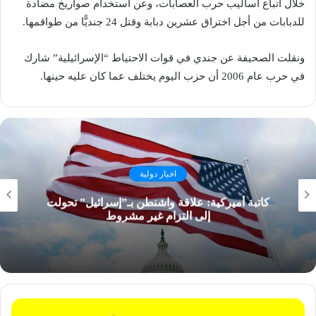
خلال اتباع أساليب حرب العصابات، وعن استخدام صواريخ مضادة
للدبابات من أجل اختراق عشرين دبابة وقتل 24 جنديًّا من طواقمها.
ونقلت الصحيفة عن جندي في قوات الاحتياط “الإسرائيلية” شارك
في حرب عام 2006 أن حزب اليوم يختلف عما كان عليه حينها.
اخبار دولية
كاتبة أميركية: علاقة واشنطن بـ”إسرائيل” تحولت
إلى التزام غير مشروط