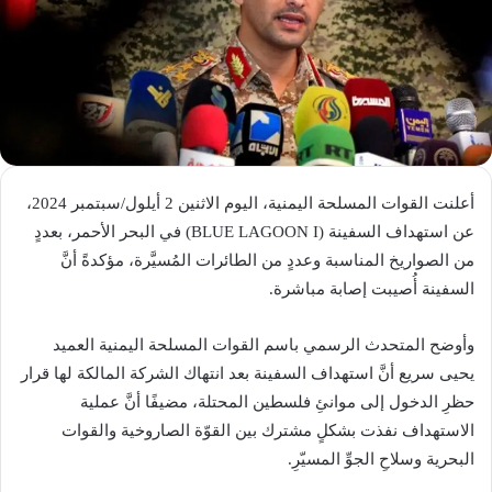
أعلنت القوات المسلحة اليمنية، اليوم الاثنين 2 أيلول/سبتمبر 2024،
عن استهداف السفينة (BLUE LAGOON I) في البحر الأحمر، بعددٍ
من الصواريخ المناسبة وعددٍ من الطائرات المُسيَّرة، مؤكدةً أنَّ
السفينة أُصيبت إصابة مباشرة.
وأوضح المتحدث الرسمي باسم القوات المسلحة اليمنية العميد
يحيى سريع أنَّ استهداف السفينة بعد انتهاك الشركة المالكة لها قرار
حظرِ الدخول إلى موانئِ فلسطين المحتلة، مضيفًا أنَّ عملية
الاستهداف نفذت بشكلٍ مشترك بين القوّة الصاروخية والقوات
البحرية وسلاحِ الجوِّ المسيّرِ.