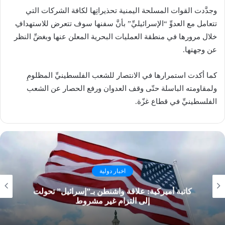
وجدَّدت القوات المسلحة اليمنية تحذيراتِها لكافة الشركات التي
تتعامل مع العدوِّ “الإسرائيليِّ” بأنَّ سفنها سوف تتعرض للاستهدافِ
خلال مرورها في منطقة العمليات البحرية المعلن عنها وبغضِّ النظر
عن وجهتها.
كما أكدت استمرارها في الانتصار للشعب الفلسطينيِّ المظلومِ
ولمقاومته الباسلة حتّى وقف العدوان ورفع الحصار عن الشعب
الفلسطينيِّ في قطاع غزّة.
اخبار دولية
كاتبة أميركية: علاقة واشنطن بـ”إسرائيل” تحولت
إلى التزام غير مشروط