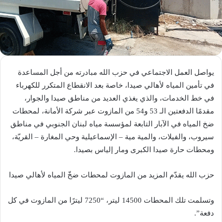
يواصل العمل الاجتماعي في حزب الله مبادرته من أجل المساعدة
في تأمين المياه لأهالي صيدا، خاصة بعد الانقطاع المتكرر للكهرباء
في خط الخدمات، والذي يغذي العديد من مناطق صيدا والجوار،
مقدمًا الدفعتين الـ 53 و54 من المازوت عبر شركة الأمانة، لمحطات
ضخ المياه في الآبار التابعة لمؤسسة مياه لبنان الجنوبي في مناطق
سيروب، والفيلات، والمية مية – الإسماعيلية وحي المغارة – القريّة،
ومحطات حارة صيدا الكبرى ومار إلياس بصيدا.
حزب الله يقدّم المزيد من المازوت لمحطات ضخّ المياه لأهالي صيدا
وتسلمت تلك المحطات 14500 ليتر، “7250 ليترًا من المازوت في كل
دفعة”.