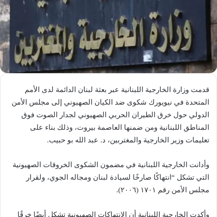
قدمت وزارة الخارجية اللبنانية عبر بعثة لبنان الدائمة لدى الأمم
المتحدة في نيويورك شكوى ضد الكيان الصهيوني إلى مجلس الأمن
الدولي حول خرق الطيران الحربي الصهيوني لجدار الصوت فوق
المناطق اللبنانية ومن ضمنها العاصمة بيروت، وذلك بناء على
تعليمات وزير الخارجية والمغتربين، د. عبد الله بو حبيب.
وأدانت الخارجية اللبنانية في مضمون الشكوى الخروقات الصهيونية
التي تشكل “انتهاكًا صارخًا لسيادة لبنان ومجاله الجوي، ولقرار
مجلس الأمن رقم ١٧٠١ (٢٠٠٦).
وأكدت الخارجية اللبنانية أن الانتهاكات الصهيونية تشكل أيضًا خرقًا