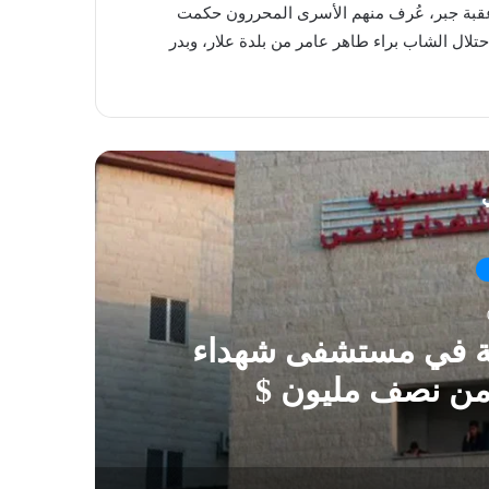
 عقبة جبر، عُرف منهم الأسرى المحررون حكمت
ال الشاب براء طاهر عامر من بلدة علار، وبدر
ي
ية في مستشفى شهداء
 من نصف مليون $