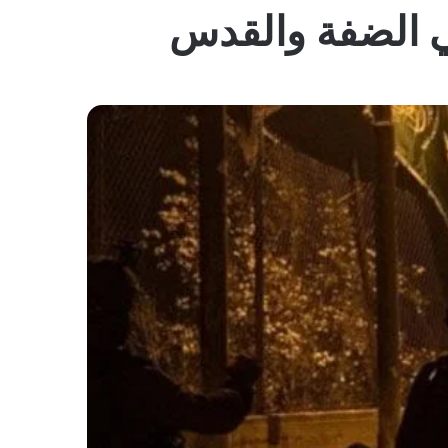
المظلم
ي الضفة والقدس