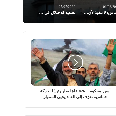
27/07/2026
01/08/2
حماس: لا تنفيذ لأي خطوة بشأن حصر السلاح قبل انسحاب الاحتلال من قطاع غزة
تصعيد للاحتلال في الضفة: اقتحامات واعتقالات وسيدة فلسطينية تفقد جنينها بسبب الحواجز
أسير محكوم بـ 426 عامًا صار رئيسًا لحركة
حماس.. تعرّف إلى القائد يحيى السنوار