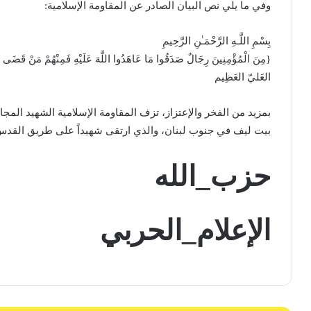
وفي ما يلي نص البيان الصادر عن المقاومة الإسلامية:
بِسْمِ اللَّـهِ الرَّحْمَـٰنِ الرَّحِيمِ
{مِنَ الْمُؤْمِنِينَ رِجَالٌ صَدَقُوا مَا عَاهَدُوا اللَّهَ عَلَيْهِ فَمِنْهُمْ مَنْ قَضَى نَحْ
العَليّ العَظِيم
بيت ليف في جنوب لبنان، والذي ارتقى شهيداً على طريق القدس
حزب_الله
الإعلام_الحربي