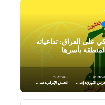
ي
كي على العراق: تداعياته
ال
لمنطقة بأسرها
27/07/2026
01/08/2
الحرس الثوري: إصابة ناقلتي نفط مخالفتين وإجبارهما على التوقف في مضيق هرمز
الجيش الإيراني: سنرد على أي عدوان برد قوي وساحق