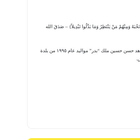
بَهُ وَمِنْهُمْ مَنْ يَنْتَظِرُ وَمَا بَدَّلُوا تَبْدِيلاً} – صَدَقَ الله
بمزيد من الفخر والإعتزاز، تزف المقاومة الإسلامية الشهيد المجاهد حسن حسين ملك “بدر” مواليد عام ١٩٩٥ من بلدة
.