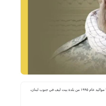
زفّت المقاومة الإسلامية الشهيد المجاهد حسن حسين ملك “بدر” مواليد عام ١٩٩٥ من بلدة بيت ليف في جنوب لبنان،