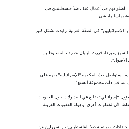
لى 4 مستوطنين “إسرائيليين” لضلوعهم في أعمال عنف ضدّ فلسطينيين في
 يوشيماسا هاياشي.
الإسرائيليين” في الضفّة الغربية تزايدت بشكل كبير
ة السبع وغيرها، قررت اليابان تصنيف المستوطنين
 الأصول”.
ذه، وستواصل حثّ الحكومة “الإسرائيلية” بقوة على
لي بما في ذلك مجموعة السبع”.
ول “إسرائيلي” ضالع في المداولات حول العقوبات
طط الآن لخطوات أخرى، وجولة العقوبات القريبة
اعتداءات متواصلة ضدّ الفلسطينيين، ومسؤولين عن