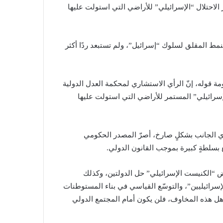
رار الاحتلال “الإسرائيلي” للأراضي التي استولت عليها
النمط المقلق لسلوك “إسرائيل”، ولم تستبعد ردًا أكثر
مة قوله، إنّ الرأي الاستشاري لمحكمة العدل الدولية
لإسرائيلي” المستمر للأراضي التي استولت عليها
حادي الجانب بشكلٍ صارخ، أصرّ المصدر الحكومي
 بسلطةٍ كبيرة بموجب القانون الدولي.
رفض “الكنيست الإسرائيلي” حل الدولتين، وكذلك
سرائيليين”، والتوسّع القياسي في بناء المستوطنات
جاهل هذه المخاوف، فلن يكون أمام المجتمع الدولي