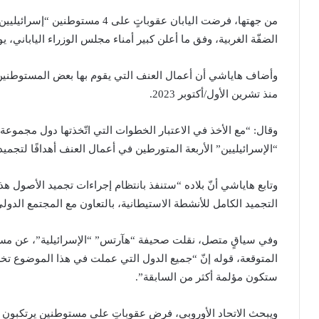
من جهتها، فرضت اليابان عقوباتٍ ع
الضفّة الغربية، وفق ما أعلن كبير أمناء مجلس الوزراء الياباني،
وأضاف هاياشي أن أعمال العنف التي يقوم بها بعض المستوطنين “
منذ تشرين الأول/أكتوبر 2023.
وقال: “مع الأخذ في الاعتبار الخطوات التي اتّخذتها دول مجموع
“الإسرائيليين” الأربعة المتورطين في أعمال العنف أهدافًا لتجميد
وتابع هاياشي أنّ بلاده “ستنفذ بانتظام إجراءات تجميد الأصول ه
التجميد الكامل للأنشطة الاستيطانية، بالتعاون مع المجتمع الدو
وفي سياقٍ متصل، نقلت صحيفة “هآرتس” “الإسرائيلية”، عن مسؤ
المتوقعة، قوله إنّ “جميع الدول التي عملت في هذا الموضوع تخ
ستكون مؤلمة أكثر من السابقة”.
ويبحث الاتحاد الأوروبي، فرض عقوباتٍ على مستوطنين يرتكبون 