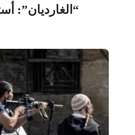
“الغارديان”: أ