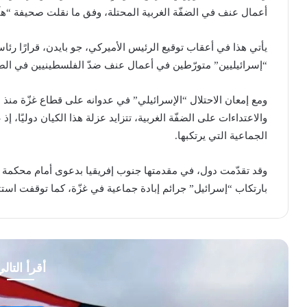
أعمال عنف في الضفّة الغربية المحتلة، وفق ما نقلت صحيفة “هآ
يأتي هذا في أعقاب توقيع الرئيس الأميركي، جو بايدن، قرارًا ر
“إسرائيليين” متورّطين في أعمال عنف ضدّ الفلسطينيين في الضفّ
والاعتداءات على الضفّة الغربية، تتزايد عزلة هذا الكيان دوليًا، 
الجماعية التي يرتكبها.
وقد تقدّمت دول، في مقدمتها جنوب إفريقيا بدعوى أمام محكمة الع
بارتكاب “إسرائيل” جرائم إبادة جماعية في غزّة، كما توقفت است
أقرأ التال