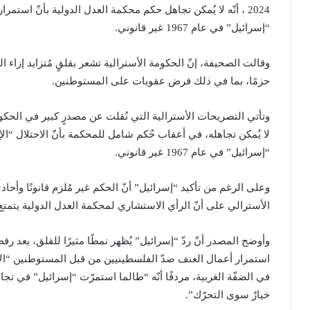
2024 ، أنّه لا يُمكن تجاهل حكم محكمة العدل الدولية بأنّ استم
“إسرائيل” في عام 1967 غير قانوني.
وقالت الصحيفة، إنّ الحكومة الأسترالية تشعر بقلقٍ مُتزايد إزاء 
حزمًا، بما في ذلك فرض عقوبات على المستوطنين.
وتأتي التصريحات الأسترالية التي نُقلت عن مصدرٍ كبير في الحكو
لا يُمكن تجاهله، في أعقاب حُكم شامل للمحكمة بأنّ الاحتلال “ا
“إسرائيل” في عام 1967 غير قانوني.
وعلى الرغم من تأكيد “إسرائيل” أنّ الحكم غير مُلزم قانونًا وأ
الأسترالي على أنّ الرأي الاستشاري لمحكمة العدل الدولية يتمتع
وأوضح المصدر أنّ ردّ “إسرائيل” يُظهر نمطًا مثيرًا للقلق، بعد 
استمرار أعمال العنف ضدّ الفلسطينيين من قبل المستوطنين “الإ
في الضفّة الغربية، مردفًا أنّه “طالما استمرّت “إسرائيل” في ت
خيارٌ سوى التحرّك”.