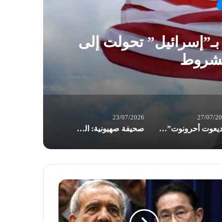
 بـ”إسرائيل” تحولت إلى
“يد
مشروط
23/07/2026
27/07/2
“يديعوت أحرونوت”:تراجع مخزون “باتريوت” يهدد قدرة واشنطن على خوض الحرب مع إيران
صحيفة صهيونية: الجيش “الإسرائيلي” في تأهب ذروة للحرب.. إيران قد تبادر