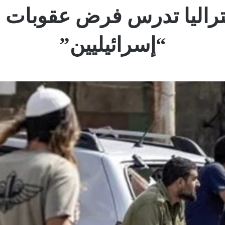
ستراليا تدرس فرض عقوبات
“إسرائيليين”