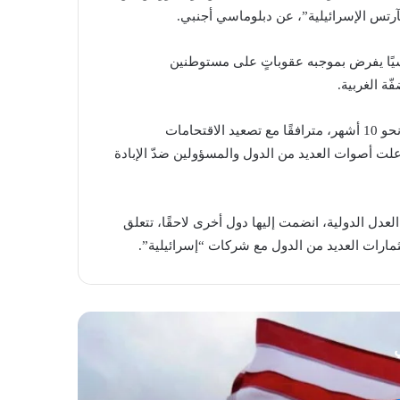
رتس الإسرائيلية”، عن دبلوماسي أجنبي.
ئاسيًا يفرض بموجبه عقوباتٍ على مستوطنين
ة الغربية.
ومع إمعان الاحتلال “الإسرائيلي” في عدوانه على قطاع غزّة منذ نحو 10 أشهر، مترافقًا مع تصعيد الاقتحامات
إذ علت أصوات العديد من الدول والمسؤولين ضدّ الإبادة
دل الدولية، انضمت إليها دول أخرى لاحقًا، تتعلق
ثمارات العديد من الدول مع شركات “إسرائيلية”.
ي