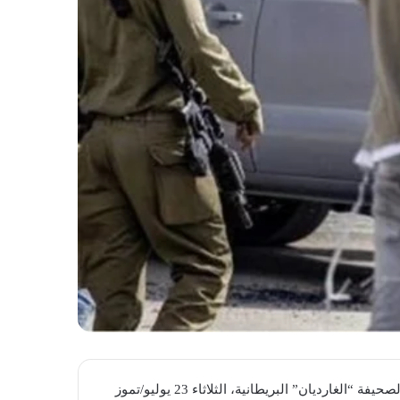
أكّد مصدر رفيع المستوى في الحكومة الأسترالية، في تصريحاتٍ لصحيفة “الغارديان” البريطانية، الثلاثاء 23 يوليو/تموز