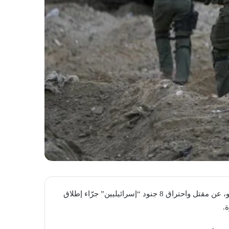
كشف موقع “حدشوت بزمان” الصهيوني، السبت 15 حزيران/يونيو، عن مقتل واحتراق 8 جنود “إسرائيليين” جرّاء إطلاق
.