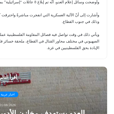
وأوضحت وسائل إعلام العدو، أنّه تم إبلاغ 8 عائلات “إسرائيلية” بمقتل أولادهم في قطاع غزة.
وأشارت إلى أنّ الآلية العسكرية التي انفجرت مباشرةً واحترقت ك
وذلك في جنوب القطاع.
ويأتي ذلك في وقت تواصل فيه فصائل المقاومة الفلسطينية عمليا
الصهيوني في مختلف محاور القتال في القطاع، ملحقة خسائر فاد
الإبادة بحق الفلسطينيين في غزة.
أقرأ التال
اخبار عربية
01/08/2026
العدو يستهدف مخازن الأدو