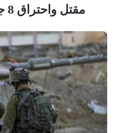
مقتل واحتراق 8 جنود “إسرائيليين” داخل آلية عسكرية في غزة