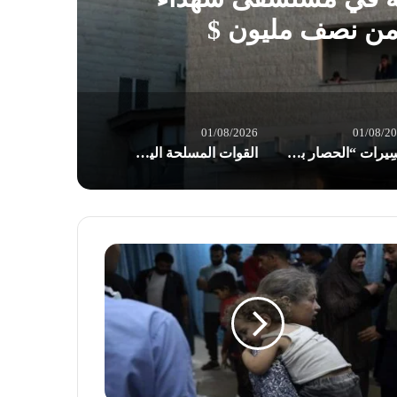
 من نصف مليون $
01/08/2026
01/08/2
مسِيرات “الحصار بالحصار والتصعيد بالتصعيد” في صنعاء: مستعدون لأثمان المعركة
القوات المسلحة اليمنية: إجبار 8 سفن نفطية للعدو السعودي على تغيير مسارها