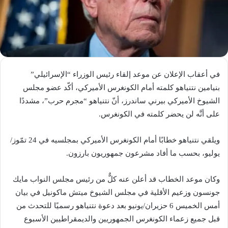
في أعقاب الإعلان عن موعد إلقاء رئيس الوزراء “الإسرائيلي”
بنيامين نتنياهو كلمته أمام الكونغرس الأميركي، أكّد عضو مجلس
الشيوخ الأميركي بيرني ساندرز، أنّ نتنياهو “مجرم حرب”، مشددًا
على أنَّه لن يحضر كلمته في الكونغرس.
ويلقي نتنياهو خطابًا أمام الكونغرس الأميركي بمجلسيه في 24 تمّوز/
يوليو، بحسب ما أفاد مشرعون جمهوريون بارزون.
وكان موعد الخطاب قد أعلن عنه كلٌّ من رئيس مجلس النواب مايك
جونسون وزعيم الأقلية في مجلس الشيوخ ميتش ماكونيل في بيان
أمس الخميس 6 حزيران/يونيو بعد دعوة نتنياهو رسميًا للتحدث من
قبل جميع زعماء الكونغرس الجمهوريين والديمقراطيين الأسبوع