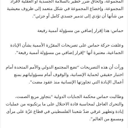
المجموعة، وإلحاق ضرر خطير بالسلامة الجسدية أو العقلية لأفراد
المجموعة، وإخضاع المجموعة في شكل متعمد إلى ظروف معيشية
من شأنها أن تؤدي إلى تدمير جسدي كامل أو جزئي”.
حماس: هذا إقرار إضافي من مسؤولة أممية رفيعة
وعلقت حركة حماس على تصريحات المقرّرة الأممية بشأن الإبادة
الجماعية، معتبرة أنها “إقرار إضافي من مسؤولة أممية رفيعة”.
ورأت أن هذه التصريحات “تضع المجتمع الدولي والأمم المتحدة أمام
اختبار حقيقي لحماية الإنسانية، والوقوف أمام مسؤولياتهم بمنع
أعمال الإبادة التي تجاوزتها الإنسانية منذ عقود مضت”.
وطالبت حماس محكمة الجنايات الدولية “بتجاوز مربع الصمت،
والتحرك العاجل لمحاسبة قادة الاحتلال على ما يرتكبونه من عمليات
إبادة وتطهير عرقي ضدّ شعبنا الفلسطيني في قطاع غزّة على مرأى
ومسمع من العالم”.