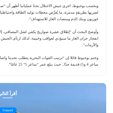
وبحسب بوخبوط، اجرى جيش الاحتلال بحثا عملياتيا أظهر أن “صارو
لضربها بطريقةٍ مدمرة، ما يُعرِّض محطات توليد الطاقة واحتياطيا
غوريون وبنك الدم ومنصات الغاز للاستهداف”.
وأوضح البحث أن “إطلاق عشرة صواريخ يكفي لشل المصافي، إلا أ
انفجار خزان الغاز ما سيؤدي لعواقب وخيمة، لذلك ارتأى الجيش 
والأزمات”.
وختم بوخبوط قائلا إن “ترتيب القوات البحرية يتطلب تحديثا وا
ساعر 4 و5) قديمة جدًا.. حيث يبلغ عمر “ساعر 5″ 25 عامًا”.
أقرأ التال
Featured