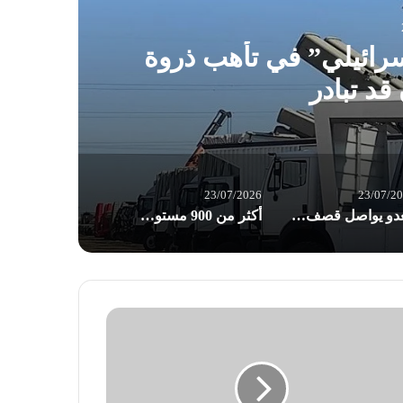
رائيلي” في تأهب ذروة
ال
قد تبادر
23/07/2026
23/07/2
العدو يواصل قصف واستهداف البلدات والقرى الجنوبية
أكثر من 900 مستوطن يقتحمون الأقصى في ذكرى “خراب الهيكل” المزعوم