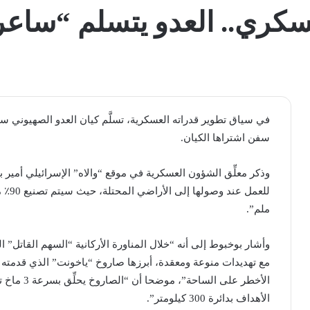
. العدو يتسلم “ساعر 6” من ألماني
سفن اشتراها الكيان.
وذكر معلِّق الشؤون العسكرية في موقع “والاه” الإسرائيلي أمير
ملم”.
وأشار بوخبوط إلى أنه “خلال المناورة الأركانية “السهم القاتل” ا
مع تهديدات منوعة ومعقدة، أبرزها صاروخ “ياخونت” الذي قدمته
الأخطر على 
الأهداف بدائرة 300 كيلومتر”.