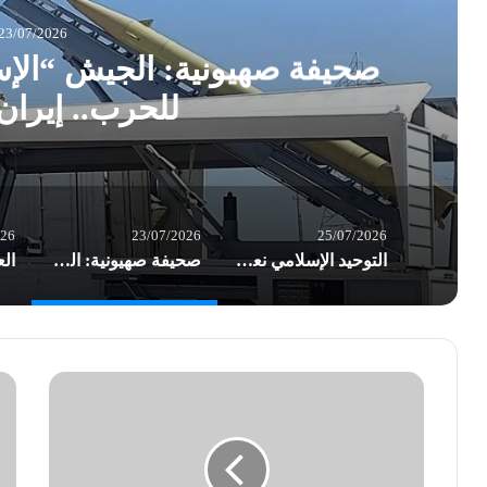
23/07/2026
صحيفة صهيونية: الجيش “الإس
للحرب.. إيران 
026
23/07/2026
25/07/2026
التوحيد الإسلامي نعت المناضل أوكاموتو.. وأشادت بعملية الضفة الغربية البطولية
صحيفة صهيونية: الجيش “الإسرائيلي” في تأهب ذروة للحرب.. إيران قد تبادر