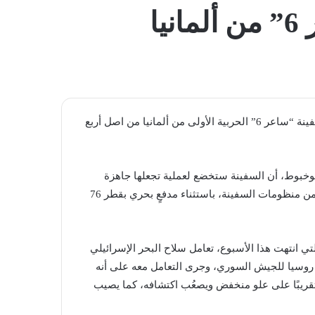
المظلم
ا
في سياق تطوير قدراته العسكرية، تسلَّم كيان العدو الصهيوني سفينة “ساعر 6” الحربية الأولى من ألمانيا من اصل أربع
 بوخبوط، أن السفينة ستخضع لعملية تجعلها جاهزة
للعمل عند وصولها إلى الأراضي المحتلة، حيث سيتم تصنيع 90٪ من منظومات السفينة، باستثناء مدفعٍ بحري بقطر 76
لتي انتهت هذا الأسبوع، تعامل سلاح البحر الإسرائيلي
 روسيا للجيش السوري، وجرى التعامل معه على أنه
الساحة”، موضحا أن “الصاروخ يحلِّق بسرعة 3 ماخ تقريبًا على علو منخفض ويصعُب اكتشافه، كما يصيب