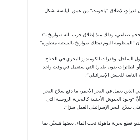
 قدراتٍ لإطلاق “ياخونت” من عمق اليابسة بشكل
وأضاف بوخبوط أنه “جرى توسيع ترسانة الصواريخ بر – بحر إلى حجم صناعي، وذلك منذ إطلاق حزب الله صواريخ C-
ول الساحل، وقدرات الكومندوز البحري في الجناح
أو الطائرات بدون طيار) التي ستعمل في وقت واحد
 التابعة للجيش الإسرائيلي”.
اني الذين يعمل في البحر الأحمر، ما دفع سلاح البحر
َّ “وجود الجيوش الأجنبية كالبحرية الروسية التي
 سلاح البحر الإسرائيلي العمل سرًا”.
 قطع بحرية مأهولة تحت الماء، بعضها مُسيَّر، بما