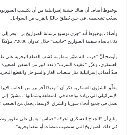
بوخبوط أضاف أن هناك خشية إسرائيلية من أن يكتسب السوريون
يصعُب تشخيصه، في حين يُطلقُ حاليًا بالقرب من السواحل.
802 باتجاه سفينة الصواريخ “حانيت” خلال عدوان 2006″، مؤكدًا أن “المنظومة اليوم تمتلك صواريخ باليستية متطورة”.
وأوضح أنَّ “حزب الله طوَّر منظومة كشف القطع البحرية على ط
العسكري، وعزَّز “عقيدة السرب” (عدد كبير من السفن الصغيرة 
ضدَّ أهدافٍ إسرائيلية مثل منصات الغاز والسواحل والقطع البحرية
معلِّق الشؤون العسكرية ذكر أن “تهديدًا آخر برز من الجانب الإير
الإسرائيلي إلى زيادة تواجده في المنطقة وشمالها”، مشيرًا إلى أن
تعمل في جميع أنحاء سوريا والشرق الأوسط، يجعل من الصعب على
وتابع أن “الجناح العسكري لحركة “حماس” يعمل على تطوير وتصنيع
في ذلك الصواريخ التي ستصيب منصات أو سفنا بحرية”.