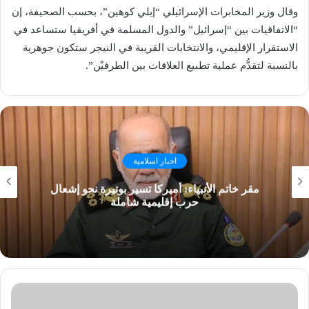
وقال وزير المخابرات الإسرائيلي “إيلي كوهين”، بحسب الصحيفة، إن
“الاتفاقيات بين “إسرائيل” والدول المسلمة في أفريقيا ستساعد في
الاستقرار الإقليمي، والانتخابات القريبة في النيجر ستكون جوهرية
بالنسبة لتقدُّم عملية تطبيع العلاقات بين الطرفيْن”.
اخبار اسلامية
مقر خاتم الأنبياء: أميركا تسير بوتيرة نحو إشعال
حرب إقليمية شاملة