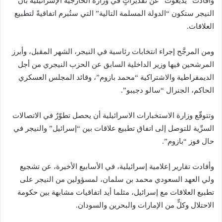
وأفادت “يديعوت” عن تقديراتٍ في وزارة الخارجية الإسرائيلية بأن
النيجر ستكون “الدولة المسلمة التالية” التي ستُبرم اتفاقيةً لتطبيع
العلاقات.
ومن المرجَّح إجراء انتخابات رئاسية في النيجر، الشهر المقبل، وأبرز
المرشحين فيها وزير الداخلية السابق عن الحزب النيجري من أجل
الديمقراطية والاشتراكية “محمد بازوم”، وقائد المجلس العسكري
الحاكم، الجنرال “سالو دجيبو”.
وتتوقّع وزارة الاستخبارات الاسرائيلية أن يحصل تطوّرٌ في الاتصالات
السرِّية للتوصل إلى اتفاق تطبيع علاقات بين “إسرائيل” والنيجر في
حال فوز “بازوم”.
وأفادت تقارير إعلامية إسرائيلية، في الأسابيع الأخيرة، عن تشجيع
ولي العهد السعودي محمد بن سلمان، لمسؤولين من النيجر على
تطبيع العلاقات مع إسرائيل، مثلما أيد اتفاقيات مشابهة بين حكومة
الاحتلال وكلٍّ من الإمارات والبحرين والسودان.