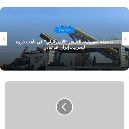
Featured
صحيفة صهيونية: الجيش “الإسرائيلي” في تأهب ذروة
للحرب.. إيران قد تبادر