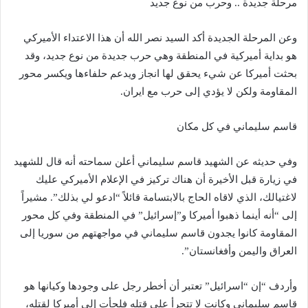
مرحلة جديدة .. وحرب من نوع جديد
وعن المرحلة الجديدة أكد السيد نصر الله أن هذا الاعتداء الأميركي
هو بداية أميركية في المنطقة وهي حرب جديدة من نوع جديد، وقد
بحثت أميركا عن شيء يحقق لها انجاز ويدعم حلفاءها ويكسر محور
المقاومة ولكن لا يؤدي إلى حرب مع ايران.
قاسم سليماني في كل مكان
وفي حديثه عن الشهيد قاسم سليماني أعلن سماحته أنه قال للشهيد
في زيارة قبل الأخيرة أن هناك تركيز في الإعلام الأميركي عليك
لاغتيالك، الذي لاقاه الحاج بالابتسامة قائلاً “ادعو لي بذلك”. مشيراً
إلى “أنه أينما ذهبوا أميركا و”إسرائيل” في المنطقة وفي كل محور
المقاومة كانوا يجدون قاسم سليماني في مواجهتهم من سوريا إلى
العراق واليمن وأفغانستان”.
وأردف “إن “اسرائيل” تعتبر أن أخطر رجل على وجودها وكيانها هو
قاسم سليماني وكانت لا تتجرأ على قتله فلجأت إلى أميركا لقتله،