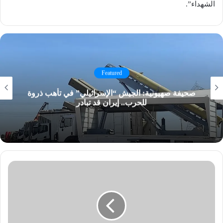
الشهداء”.
Featured
صحيفة صهيونية: الجيش “الإسرائيلي” في تأهب ذروة
للحرب.. إيران قد تبادر