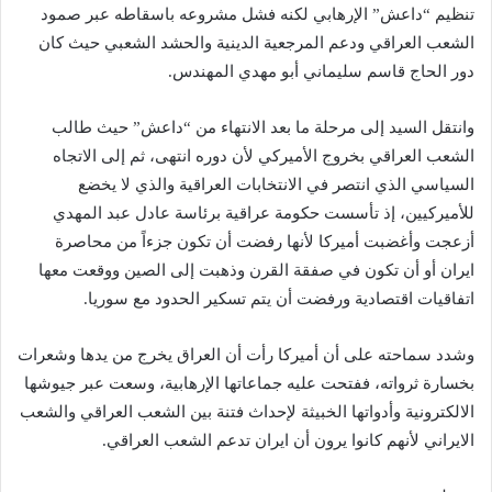
تنظيم “داعش” الإرهابي لكنه فشل مشروعه باسقاطه عبر صمود
الشعب العراقي ودعم المرجعية الدينية والحشد الشعبي حيث كان
دور الحاج قاسم سليماني أبو مهدي المهندس.
وانتقل السيد إلى مرحلة ما بعد الانتهاء من “داعش” حيث طالب
الشعب العراقي بخروج الأميركي لأن دوره انتهى، ثم إلى الاتجاه
السياسي الذي انتصر في الانتخابات العراقية والذي لا يخضع
للأميركيين، إذ تأسست حكومة عراقية برئاسة عادل عبد المهدي
أزعجت وأغضبت أميركا لأنها رفضت أن تكون جزءاً من محاصرة
ايران أو أن تكون في صفقة القرن وذهبت إلى الصين ووقعت معها
اتفاقيات اقتصادية ورفضت أن يتم تسكير الحدود مع سوريا.
وشدد سماحته على أن أميركا رأت أن العراق يخرج من يدها وشعرات
بخسارة ثرواته، ففتحت عليه جماعاتها الإرهابية، وسعت عبر جيوشها
الالكترونية وأدواتها الخبيثة لإحداث فتنة بين الشعب العراقي والشعب
الايراني لأنهم كانوا يرون أن ايران تدعم الشعب العراقي.