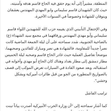
المنطقة، مشيراً إلى أنه يوم حقق فيه الحاج قاسم هدفه وأمنيته،
حيث كان الشهيدان قاسم سليماني وابو المهدي المهندس يعشقان
ويتوقان للشهادة وخصوصاً في السنوات الأخيرة.
وفي الإحتفال التأبيني الذي يقيمه حزب الله للشهيدين اللواء قاسم
سليماني وأبو مهدي المهندس ورفاقهما في مجمع سيد الشهداء (ع)
بالضاحية الجنوبية، شدد سماحته على أن ليلة الجمعة الماضية كانت
نصراً جديداً للمقاومة، فالشهادة هي نصر ومبارك للقائدين وصحبهما،
موضحاً تفاصيل العملية حيث غادر الحاج قاسم وصحبه ليلة الخميس
مطار دمشق إلى مطار بغداد وهناك كان الحاج أبو مهدي وأخوانه في
استقباله، وبعد صعود القادة في السيارات تعرض الموكب إلى قصف
بالصواريخ المتطورة من الجو من قبل طائرات أميركية وبشكل
وحشي”.
ترامب الفاشل
كما أشار سماحته إلى “أن وزارة الحرب الأميركية أصدرت بياناً تبنت