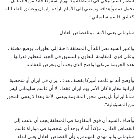
انتصار استراتيجي في المنطقة ولا نهزم بسقوط قائد من قادتنا بل
نحمل دمه وأهدافه ونمضي إلى الأمام بارادة وايمان وعشق للقاء الله
كعشق قاسم سليماني”.
سليماني يعني الأمة .. وللقصاص العادل
واعتبر السيد نصر الله أن المنطقة ذاهبة إلى تطورات بوضع مختلف
وعلى قوى المقاومة التعاون والتنسيق في الجهد لتعظيم قدراتها
هذه الجريمة مرتكبها واضح الذي يجب أن يتعرض للعقاب.
وأوضح أنه لو قامت أميركا بقصف هدف ايران في ايران أو شخصية
ايرانية مغايرة كان الأمر يهم ايران فقط، إلا أن قاسم سليماني ليس
شأنا ايرانياً بل يعني محور المقاومة ويعني الأمة وهذا لا يعفي المحور
من المسؤولية”.
وأضاف السيد أن قوى المقاومة في المنطقة يجب أن تذهب إلى
القصاص العادل، مؤكداً أنه لا يوجد أي شخصية في موازاة قاسم
سليماني وابو مهدي المهندس، وأن القصاص العادل يعني انهاء