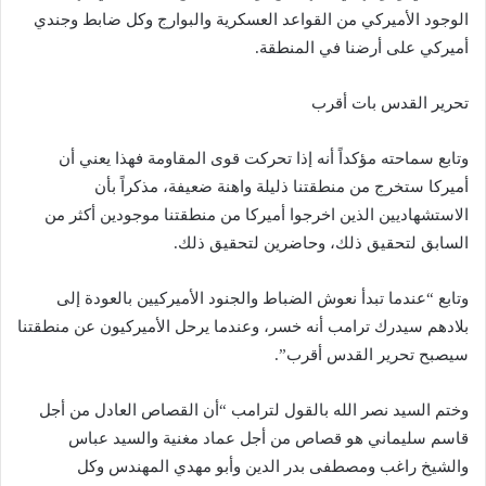
الوجود الأميركي من القواعد العسكرية والبوارج وكل ضابط وجندي
أميركي على أرضنا في المنطقة.
تحرير القدس بات أقرب
وتابع سماحته مؤكداً أنه إذا تحركت قوى المقاومة فهذا يعني أن
أميركا ستخرج من منطقتنا ذليلة واهنة ضعيفة، مذكراً بأن
الاستشهاديين الذين اخرجوا أميركا من منطقتنا موجودين أكثر من
السابق لتحقيق ذلك، وحاضرين لتحقيق ذلك.
وتابع “عندما تبدأ نعوش الضباط والجنود الأميركيين بالعودة إلى
بلادهم سيدرك ترامب أنه خسر، وعندما يرحل الأميركيون عن منطقتنا
سيصبح تحرير القدس أقرب”.
وختم السيد نصر الله بالقول لترامب “أن القصاص العادل من أجل
قاسم سليماني هو قصاص من أجل عماد مغنية والسيد عباس
والشيخ راغب ومصطفى بدر الدين وأبو مهدي المهندس وكل