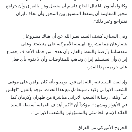
وكانوا يأملون باغتيال الحاج قاسم أن يحصل وهن بالعراق وأن يتراجع
محور المقاومة أن يسقط التنسيق بين المحور وأن تخاف ايران
فتتراجع وغير ذلك”.
وفي السياق، كشف السيد نصر الله عن أن هناك مشروعان
يتصارعان هما مشروع الهيمنة الأميركية على منطقتنا وعلى
مقدساتنا وأرضنا والنفط والغاز، وأن هدف من جملة الأهداف إخضاع
إيران وأن تستسلم إيران وتذهب للمفاوضات وأن لا تقوم بأي فعل
على جريمة بهذا القدر،
وإذ لفت السيد نصر الله إلى قول بومبيو بأنه كان يراهن على موقف
الشعب الايراني وكيف سيتعامل مع هذا الحدث، توجه بالقول “اجلس
غداً وتلقى رسالة الشعب الايراني مباشرة من طهران وكرمان كما
في الأهواز ومشهد”، مؤكداً أن “أكبر أهداف العملية أسقطه السيد
القائد الإمام الخامنئي والمسؤولين والشعب الايراني”.
الخروج الأميركي من العراق