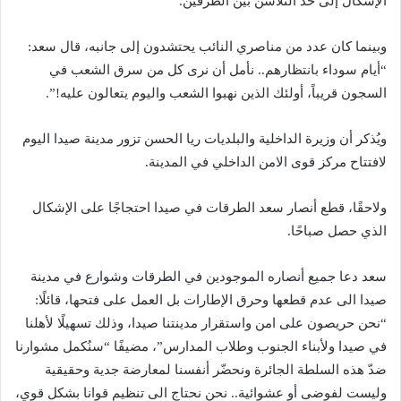
الإشكال إلى حدّ التلاسن بين الطرفين.
وبينما كان عدد من مناصري النائب يحتشدون إلى جانبه، قال سعد:
“أيام سوداء بانتظارهم.. نأمل أن نرى كل من سرق الشعب في
السجون قريباً، أولئك الذين نهبوا الشعب واليوم يتعالون عليه!”.
ويُذكر أن وزيرة الداخلية والبلديات ريا الحسن تزور مدينة صيدا اليوم
لافتتاح مركز قوى الامن الداخلي في المدينة.
ولاحقًا، قطع أنصار سعد الطرقات في صيدا احتجاجًا على الإشكال
الذي حصل صباحًا.
سعد دعا جميع أنصاره الموجودين في الطرقات وشوارع في مدينة
صيدا الى عدم قطعها وحرق الإطارات بل العمل على فتحها، قائلًا:
“نحن حريصون على امن واستقرار مدينتنا صيدا، وذلك تسهيلًا لأهلنا
في صيدا ولأبناء الجنوب وطلاب المدارس”، مضيفًا “سنُكمل مشوارنا
ضدّ هذه السلطة الجائرة ونحضّر أنفسنا لمعارضة جدية وحقيقية
وليست لفوضى أو عشوائية.. نحن نحتاج الى تنظيم قوانا بشكل قوي،