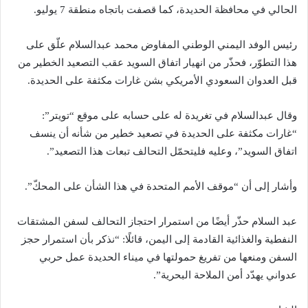
الحالي في محافظة الحديدة، كما قصفت باتجاه منطقة 7 يوليو.
رئيس الوفد اليمني الوطني المفاوض محمد عبدالسلام علّق على
هذا التطوّر، فحذّر من انهيار اتفاق السويد عقب التصعيد الخطير من
قبل العدوان السعودي الأمريكي بشن غارات مكثفة على الحديدة.
وقال عبدالسلام في تغريدة له على حسابه على موقع “تويتر”:
“غارات مكثفة على الحديدة في تصعيد خطير من شأنه أن ينسف
اتفاق السويد”، وعليه فليتحمّل التحالف تبعات هذا التصعيد”.
وأشار إلى أن “موقف الأمم المتحدة في هذا الشأن على المحكّ”.
عبد السلام حذّر أيضًا من استمرار احتجاز التحالف لسفن المشتقات
النفطية والغذائية القادمة إلى اليمن، قائلًا: “نذكر بأن استمرار حجز
السفن ومنعها من تفريغ حمولتها في ميناء الحديدة عمل حربي
عدواني يهدّد أمن الملاحة البحرية”.