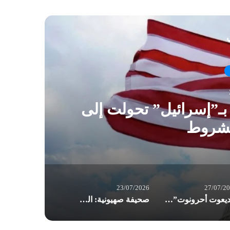
ي
 بـ”إسرائيل” تحولت إلى
“يد
مشروط
23/07/2026
27/07/2
“يديعوت أحرونوت”:تراجع مخزون “باتريوت” يهدد قدرة واشنطن على خوض الحرب مع إيران
صحيفة صهيونية: الجيش “الإسرائيلي” في تأهب ذروة للحرب.. إيران قد تبادر