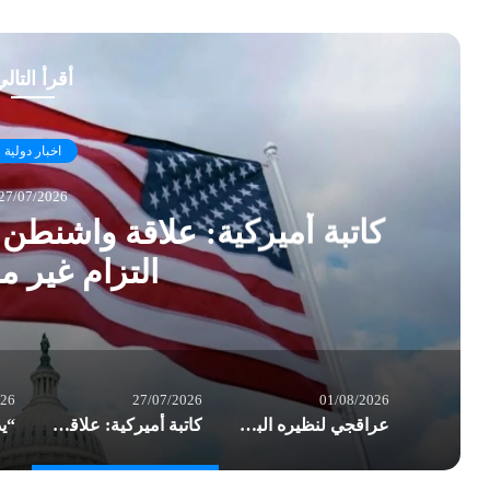
أقرأ التال
اخبار دولية
27/07/2026
كاتبة أميركية: علاقة واشنطن
التزام غير 
026
27/07/2026
01/08/2026
عراقجي لنظيره البريطاني: نهج لندن تجاه طهران غير لائق
كاتبة أميركية: علاقة واشنطن بـ”إسرائيل” تحولت إلى التزام غير مشروط