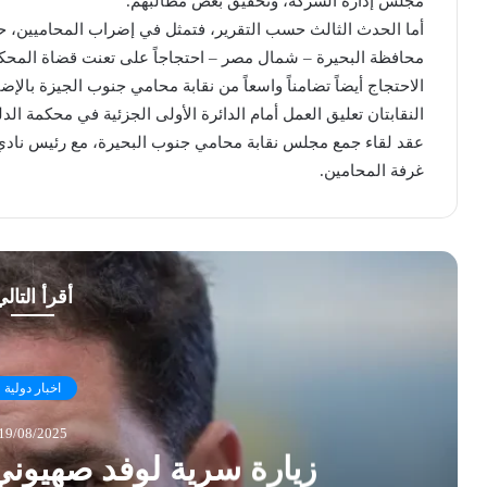
مجلس إدارة الشركة، وتحقيق بعض مطالبهم.
أما الحدث الثالث حسب التقرير، فتمثل في إضراب المحاميين، 
محافظة البحيرة – شمال مصر – احتجاجاً على تعنت قضاة المحكم
الاحتجاج أيضاً تضامناً واسعاً من نقابة محامي جنوب الجيزة بال
النقابتان تعليق العمل أمام الدائرة الأولى الجزئية في محكمة ال
عقد لقاء جمع مجلس نقابة محامي جنوب البحيرة، مع رئيس نادي
غرفة المحامين.
أقرأ التال
اخبار دولية
19/08/2025
زيارة سرية لوفد صهيوني 