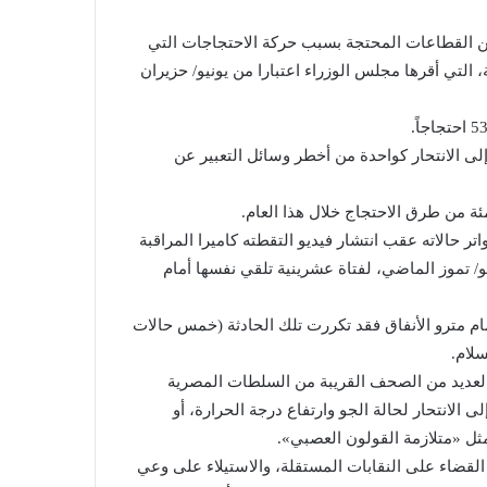
بين القطاعات المحتجة بسبب حركة اﻻحتجاجات التي
التي أقرها مجلس الوزراء اعتبارا من يونيو/ حزيران
إلى اﻻنتحار كواحدة من أخطر وسائل التعبير عن
تر حالاته عقب انتشار فيديو التقطته كاميرا المراقبة
 تموز الماضي، لفتاة عشرينية تلقي نفسها أمام
مام مترو الأنفاق فقد تكررت تلك الحادثة (خمس حالات
سلام.
لات اﻻنتحار في مصر خلال عام 2018، حاولت العديد من الصحف القريبة من السلطات المصرية
ى الانتحار لحالة الجو وارتفاع درجة الحرارة، أو
ثل «متلازمة القولون العصبي».
م 2018، هو محاولة السلطات القضاء على النقابات المستقلة، والاستيلاء على وعي