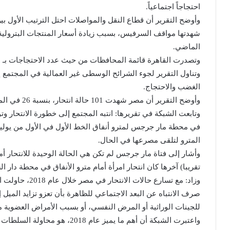
احتجاجاً اجتماعياً.
وأوضح التقرير أن قطاع النقل والمواصلات احتل الترتيب الأول 
شهدتها مواقف السرفيس، بسبب زيادة أسعار المنتجات البترولية، 
الماضي.
وتصدرت القاهرة قائمة المحافظات من حيث عدد الاحتجاجات بـ 53 احتجاجاً.
وتناول التقرير لجوء الشرائح الوسطى غير العمالية في المجتمع 
الغضب واﻻحتجاج.
وأوضح التقرير أن مصر شهدت 101 حالة انتحار، بنسبة 26 في المئة من طرق الاحتجاج خلال هذا العام.
وتابعت الشبكة في تقريرها: انتبه المجتمع إلى خطورة اﻻنتحار وتوا
في محطة مار جرجس لمترو أنفاق الخط الأول في الأول من يوليو/
المترو لتلقى مصرعها في الحال.
وأشار إلى فتاة مار جرجس لم تكن هي الحالة الوحيدة للانتحار أ
تقريبا) آخرها كان انتحار امرأة أمام مترو الأنفاق في محطة دار ال
وزاد: مع تسارع حا
صرف الانتباه عن البعد الاجتماعي للظاهرة بأن تعزو تزايد الميل إل
للجينات الوراثية أو المرض النفسي، أو بسبب الأمراض العضوية م
واعتبرت الشبكة أن أهم ما يميز عا