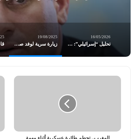
025
19/08/2025
16/05/2026
تحليل “إسرائيلي”: الكشف عن زيارة نتنياهو أحرج الإمارات
زيارة سرية لوفد صهيوني رفيع إلى الإمارات
المغرب.. تحطم طائرة عسكرية أثناء مهمة