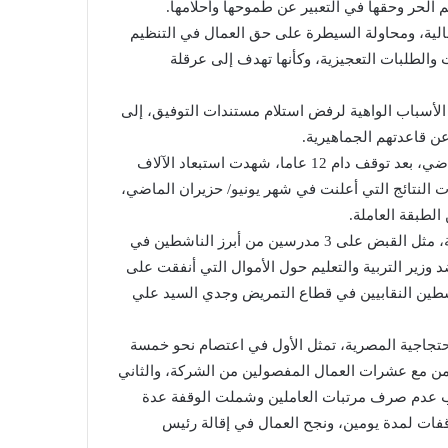
 الحر وحقها في التعبير عن طموحها وأحلامها.
مالية، ومحاولة السيطرة على حق العمال في التنظيم
 والطلبات التعجيزية، وكأنها تهدف إلى عرقلة
الأسباب الواهية لرفض استلام مستندات التوفيق، إلى
عن قاعدتهم الجماهيرية.
وأكدت أن الانتخابات العمالية التي جرت خلال شهر مايو/ أيار الماضي، بعد توقف دام 12 عاما، شهدت استبعاد الآلاف
ت النتائج التي أعلنت في شهر يونيو/ حزيران الماضي،
الطبقة العاملة.
وتناول التقرير حالات اعتقال عدد من النقابيين والقيادات العمالية، مثل القبض على 3 مدرسين من أبرز الناشطين في
د وزير التربية والتعليم حول الأموال التي أنفقت على
اشطين النقابيين في قطاع التمريض وجدي السيد علي
هامة في الحركة اﻻحتجاجية المصرية، تمثل الأول في اعتصام نحو خمسة
أجل التضامن مع عشرات العمال المفصولين من الشركة، والثاني
بب عدم صرف مرتبات العاملين وشملت الوقفة عدة
ت لمدة يومين، ونجح العمال في إقالة رئيس