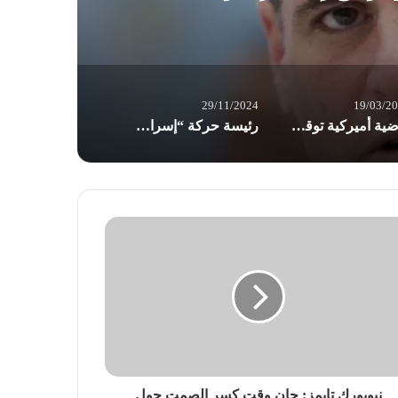
29/11/2024
19/03/2
قاضية أميركية توقف حظر ترامب التحاق المتحولين جنسيا بالجيش
رئيسة حركة “إسرائيلي”: نحن “خبيرو” إعلانات انتصار فارغة
نيويورك تايمز: حان وقت كسر الصمت حول