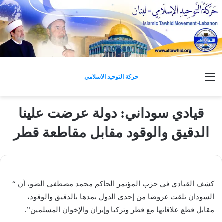
القائمة
حركة التوحيد الاسلامي
قيادي سوداني: دولة عرضت علينا
الدقيق والوقود مقابل مقاطعة قطر
كشف القيادي في ​حزب المؤتمر​ الحاكم محمد مصطفى الضو، أن “​
السودان​ تلقت عروضا من إحدى الدول بمدها بالدقيق و​الوقود​،
مقابل قطع علاقاتها مع قطر و​تركيا​ و​إيران​ و​الإخوان المسلمين​”.