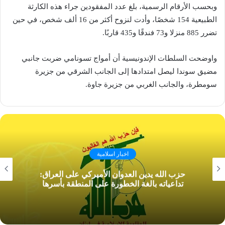
وبحسب الأرقام الرسمية، بلغ عدد المفقودين جراء هذه الكارثة
الطبيعية 154 شخصًا، وأدت لنزوح أكثر من 16 ألف شخص، في حين
تضرر 885 منزلا و73 فندقًا و435 قاربًا.
واوضحت السلطات الإندونيسية أن أمواج تسونامي ضربت جانبي
مضيق سوندا ليصل امتدادها إلى الجانب الشرقي من جزيرة
سومطرة، والجانب الغربي من جزيرة جاوة.
اخبار اسلامية
حزب الله يدين العدوان الأميركي على العراق:
تداعياته بالغة الخطورة على المنطقة بأسرها