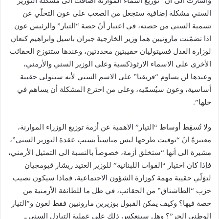
وأشارت الى أن “توزيع أسماء الموارنة أضافت الى مشكلة التوزير
السني مشكلة إضافية ستجعل من الصعب على عون التخلّي عن
تسمية السني من حصته، في اعتبار أنّ حصة “التيار” والرئيس عون
اذا تضمّنت مارونيين هما وزير الخارجية جبران باسيل وابراهيم كنعان
ل​وزارة العدل​ فسيتوليان حقيبتين محددتين، وعندها ستتوزع الحقائب
الأخرى على الاسماء الارثوذكسية وعلى الوزير السني والأرمني،
وعندها لن يساوم “فريقنا” على الاسم السني لأنه سيتولى حقيبة
أساسية، وعون سيُسمّيه، وعلى من اخترع المشكلة أن يساهم في
حلها”.
ولا تُسقِط أوساط “التيار” الاهمية عن أزمة توزيع الوزراء الموارنة،
معتبرةً انّ “توقيت طرحها ليس مناسباً بسبب عقدة التوزير السني”،
مشيرة الى أنها “ستخلق أزمة، خصوصاً بالنسبة الى التمثيل الأرمني،
فإذا كان اختيار “القوات اللبنانية” للوزير العتيد ​ريشار قيومجيان​
لتوَلّي حقيبة مهمة ك​وزارة الشؤون الاجتماعية​، فماذا سيكون نصيب
حزب “الطاشناق” من الحقائب، في ظل ما للطائفة الأرمنية من
حصة فيها؟ وكيف يمكن القبول بوزيرين مارونيين فقط لعون و”التيار
الوطني الحر”؟ وهل سينعكس ذلك على عملية التبادل السني ـ