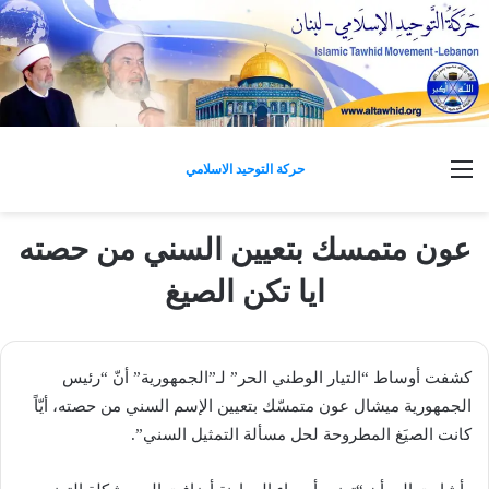
القائمة
حركة التوحيد الاسلامي
عون متمسك بتعيين السني من حصته
ايا تكن الصيغ
كشفت أوساط “​التيار الوطني الحر​” لـ”الجمهورية” أنّ “رئيس
الجمهورية ​ميشال عون​ متمسّك بتعيين الإسم السني من حصته، أيّاً
كانت الصيَغ المطروحة لحل مسألة التمثيل السني”.