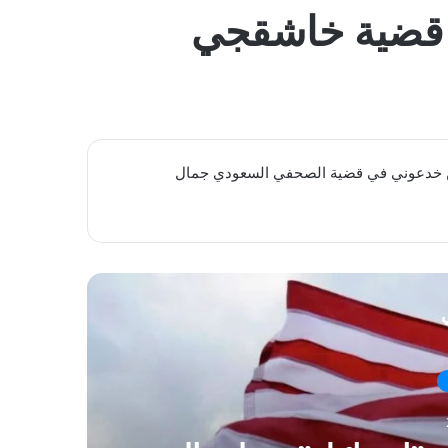
المظلم
ي قضية خاشقجي
ديين خدعوني في قضية الصحفي السعودي ​جمال
ي