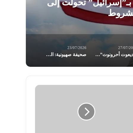
 بـ”إسرائيل” تحولت إلى
“يد
مشروط
23/07/2026
27/07/2
“يديعوت أحرونوت”:تراجع مخزون “باتريوت” يهدد قدرة واشنطن على خوض الحرب مع إيران
صحيفة صهيونية: الجيش “الإسرائيلي” في تأهب ذروة للحرب.. إيران قد تبادر