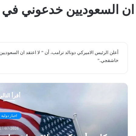
د ان السعوديين خدعوني ف
أعلن الرئيس الاميركي ​دونالد ترامب​، أن ” لا اعتقد ان السعو
خاشقجي​.”
أقرأ التال
اخبار دولية
27/07/2026