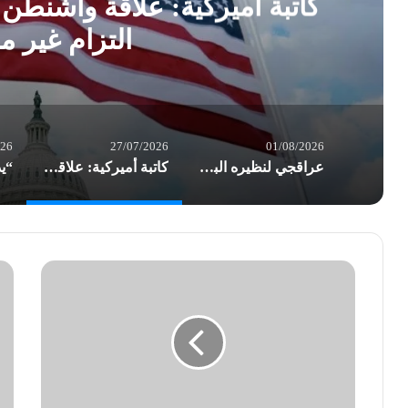
كاتبة أميركية: علاقة واشنطن
التزام غير 
026
27/07/2026
01/08/2026
عراقجي لنظيره البريطاني: نهج لندن تجاه طهران غير لائق
كاتبة أميركية: علاقة واشنطن بـ”إسرائيل” تحولت إلى التزام غير مشروط