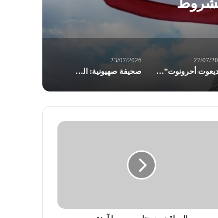
مشروط
23/07/2026
27/07/2
“يديعوت أحرونوت”:تراجع مخزون “باتريوت” يهدد قدرة واشنطن على خوض الحرب مع إيران
صحيفة صهيونية: الجيش “الإسرائيلي” في تأهب ذروة للحرب.. إيران قد تبادر