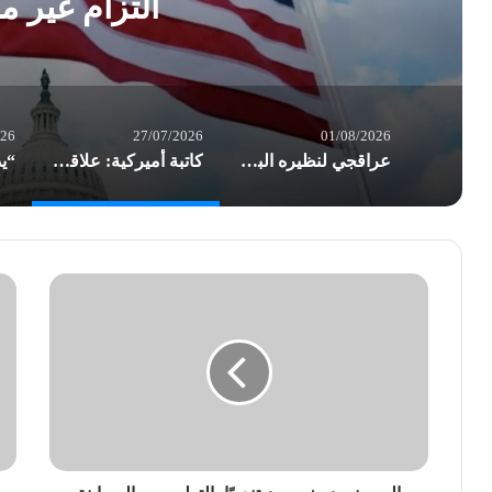
التزام غير 
026
27/07/2026
01/08/2026
عراقجي لنظيره البريطاني: نهج لندن تجاه طهران غير لائق
كاتبة أميركية: علاقة واشنطن بـ”إسرائيل” تحولت إلى التزام غير مشروط