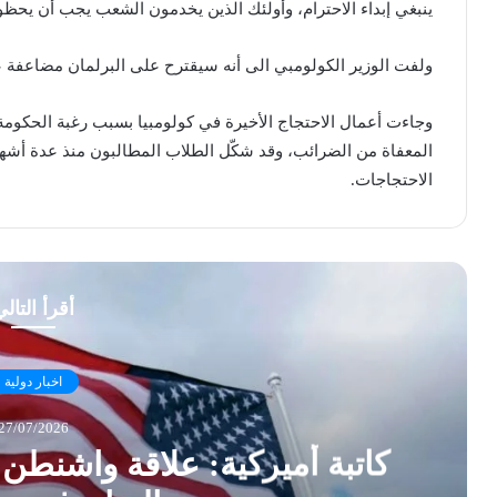
ينبغي إبداء الاحترام، وأولئك الذين يخدمون الشعب يجب أن يحظوا
ولفت الوزير الكولومبي الى أنه سيقترح على البرلمان مضاعفة عق
وجاءت أعمال الاحتجاج الأخيرة في كولومبيا بسبب رغبة الحك
المعفاة من الضرائب، وقد شكّل الطلاب المطالبون منذ عدة أشهرة 
الاحتجاجات.
أقرأ التال
اخبار دولية
27/07/2026
كاتبة أميركية: علاقة واشنطن