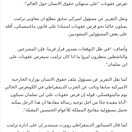
تفرض عقوبات “على منتهكي حقوق الانسان حول العالم”.
ونقل التقرير عن مسؤول اميركي سابق مطلع ان معاوني ترامب
يميلون حاليا نحو فرض عقوبات استنادا على قانون ماغنيتسكي، أقله
على بعض المسؤولين السعوديين.
وأضاف: “في ظل التوقعات بصدور قرار قريبا، فإن المشرعين
والناشطين ينتظرون ليروا ما اذا كان ترامب سيفرض عقوبات على
ابن سلمان”.
كما نقل التقرير عن مسؤول ملف حقوق الانسان بوزارة الخارجية
الاميركية سابقا ونائب عن الحزب الديمقراطي في الكونغرس الحالي
توم مالينوفسكي، قوله إن فرض عقوبات على ابن سلمان سيكون
“أداة مفيدة جدًا من اجل توجيه رسالة مفادها ان هذا الرجل يمكنه
تحمل مسؤولية مفاتيح المملكة للأعوام الخمسين المقبلة”.
كما قال السيناتور الديمقراطي روبرت مينينديز إن على ادارة ترامب