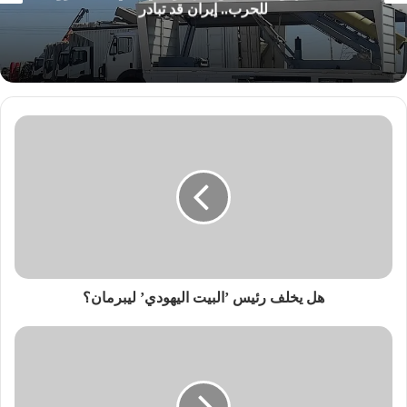
للحرب.. إيران قد تبادر
هل يخلف رئيس ’البيت اليهودي’ ليبرمان؟