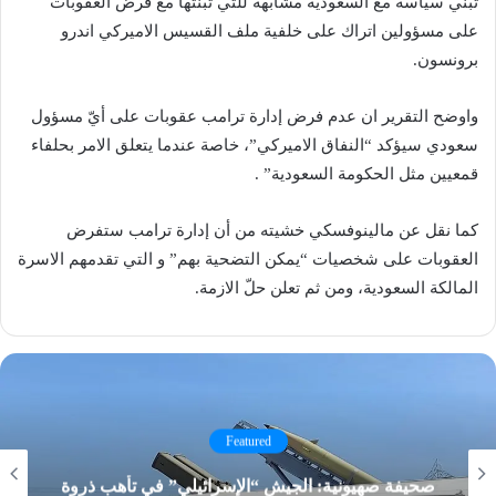
تبني سياسة مع السعودية مشابهة للتي تبنّتها مع فرض العقوبات
على مسؤولين اتراك على خلفية ملف القسيس الاميركي اندرو
برونسون.
واوضح التقرير ان عدم فرض إدارة ترامب عقوبات على أيّ مسؤول
سعودي سيؤكد “النفاق الاميركي”، خاصة عندما يتعلق الامر بحلفاء
قمعيين مثل الحكومة السعودية” .
كما نقل عن مالينوفسكي خشيته من أن إدارة ترامب ستفرض
العقوبات على شخصيات “يمكن التضحية بهم” و التي تقدمهم الاسرة
المالكة السعودية، ومن ثم تعلن حلّ الازمة.
Featured
صحيفة صهيونية: الجيش “الإسرائيلي” في تأهب ذروة