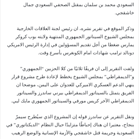
السعودي محمد بن سلمان بمقتل الصحفي السعودي جمال
خاشقجي.
وذكر الموقع في تقرير نشره، ان رئيس لجنة العلاقات الخارجية
بمجلس الشيوخ السيناتور الجمهوري المنتهية ولايته بوب كروكر
يمارس ضغطا من أجل تقديم المسؤولين في إدارة الرئيس الامريكي
دونالد ترامب شهادات امام الكونغرس بأسرع وقت.
ولفت التقرير إلى ان فريقًا ثلاثيًا من كلا الحزبين “الجمهوري”
و”الديمقراطي” بمجلس الشيوخ يخطط لإعادة طرح مشروع قرار
ينهي الدعم العسكري الاميركي للعدوان على اليمن، موضحا ان
الفريق يتمثل بالسيناتور الديمقراطي بيرني ساندرز والسيناتور
الديمقراطي الآخر كريس مورفي والسيناتور الجمهوري مايك ليي.
ونقل التقرير عن ساندرز قوله إن المشروع الذي سيُطرح سيمرّ
بنجاح، معتبرا ان هناك إحباطًا متزايدًا حيال النظام “الديكتاتوري” في
السعودية وجريمة قتل خاشقجي والأزمة الإنسانية والوضع الرهيب