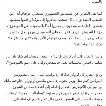
باليمن.
كما نقل التقرير عن السيناتور الجمهوري ليندسي غراهام أنه “من
الصعب التصديق بان 15 شخصا سافروا إلى تركيا و قاموا بتقطيع
شخص داخل قنصلية دون ان يخبروا أحدًا بالسعودية عن الموضوع”،
مؤكدا انه ينظر بفرض عقوبات على السعوديين ووجوب إزاحة ابن
سلمان من السلطة، كما وصف غراهام الأخير بأنه “غير مستقر و لا
يمكن الاعتماد عليه”.
وأشار التقرير إلى أن كروكر قال: “لا اعتقد ان هناك اي شك بان ابن
سلمان اصدر التعليمات لقتل خاشقجي وكان على علمٍ بالموضوع”.
وتابع التقرير أن كروكر حثّ ادارة ترامب على إرسال مسؤولين
اميركيين كبار مثل وزير الحرب جايمس ماتيس أو وزير الخارجية مايك
بومبيو إلى الكونغرس لتقديم إحاطة إلى أعضاء مجلس الشيوخ،
محذرا من تزايد فرص تمرير قرار مرتبط “بسلطات الحرب” أو وقف
مبيعات السلاح الى السعودية في حال عدم تقديم الإحاطة الى
مجلس الشيوخ.