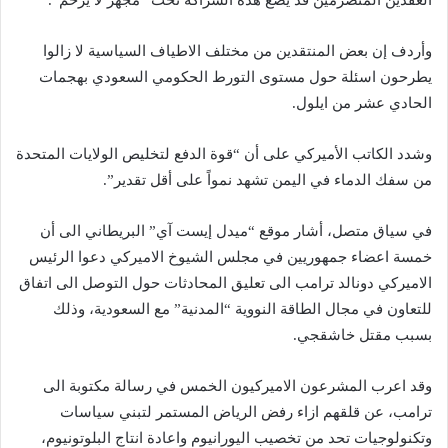
العقدين المنصرمين قد يضع هذه الشراكة تحت “مجهر لا يرحم”.
وأردف إن بعض المنتقدين من مختلف الاطياف السياسية لا زالوا
يطرحون اسئلة حول مستوى التورط الحكومي السعودي بهجمات
الحادي عشر من ايلول.
وشدد الكاتب الأميركي على أن “قوة الدفع لتخليص الولايات المتحدة
من سفك الدماء في اليمن تشهد نمواً على أقل تقدير”.
في سياق متصل، أشار موقع “ميدل إيست آي” البريطاني الى أن
خمسة اعضاء جمهوريين في مجلس الشيوخ الاميركي دعوا الرئيس
الاميركي دونالد ترامب الى تعليق المحادثات حول التوصل الى اتفاق
للتعاون في مجال الطاقة النووية “المدنية” مع السعودية، وذلك
بسبب مقتل خاشقجي.
وقد اعرب المشرعون الاميركيون الخمس في رسالة مكتوبة الى
ترامب، عن قلقهم ازاء رفض الرياض المستمر لتبني سياسات
وتكنولوجيات تحد من تخصيب اليورانيوم واعادة انتاج البلوتونيوم،