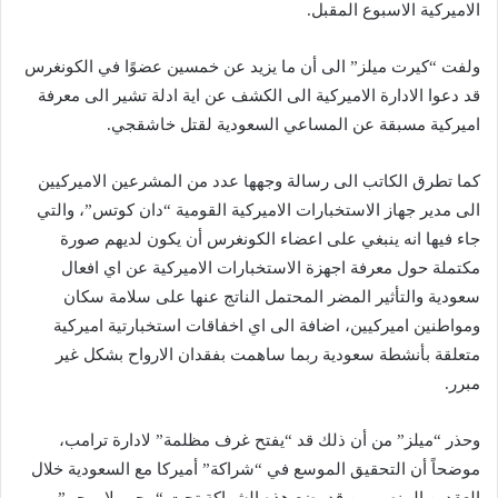
الاميركية الاسبوع المقبل.
ولفت “كيرت ميلز” الى أن ما يزيد عن خمسين عضوًا في الكونغرس
قد دعوا الادارة الاميركية الى الكشف عن اية ادلة تشير الى معرفة
اميركية مسبقة عن المساعي السعودية لقتل خاشقجي.
كما تطرق الكاتب الى رسالة وجهها عدد من المشرعين الاميركيين
الى مدير جهاز الاستخبارات الاميركية القومية “دان كوتس”، والتي
جاء فيها انه ينبغي على اعضاء الكونغرس أن يكون لديهم صورة
مكتملة حول معرفة اجهزة الاستخبارات الاميركية عن اي افعال
سعودية والتأثير المضر المحتمل الناتج عنها على سلامة سكان
ومواطنين اميركيين، اضافة الى اي اخفاقات استخبارتية اميركية
متعلقة بأنشطة سعودية ربما ساهمت بفقدان الارواح بشكل غير
مبرر.
وحذر “ميلز” من أن ذلك قد “يفتح غرف مظلمة” لادارة ترامب،
موضحاً أن التحقيق الموسع في “شراكة” أميركا مع السعودية خلال