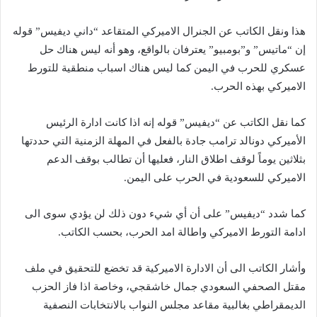
هذا ونقل الكاتب عن الجنرال الاميركي المتقاعد “داني ديفيس” قوله
إن “ماتيس” و”بومبيو” يعترفان بالواقع، وهو أنه ليس هناك حل
عسكري للحرب في اليمن كما ليس هناك اسباب منطقية للتورط
الاميركي بهذه الحرب.
كما نقل الكاتب عن “ديفيس” قوله إنه اذا كانت ادارة الرئيس
الأميركي دونالد ترامب جادة بالفعل في المهلة الزمنية التي حددتها
بثلاثين يوماً لوقف اطلاق النار، فعليها أن تطالب بوقف الدعم
الاميركي للسعودية في الحرب على اليمن.
كما شدد “ديفيس” على أن أي شيء دون ذلك لن يؤدي سوى الى
ادامة التورط الاميركي واطالة امد الحرب، بحسب الكاتب.
وأشار الكاتب الى أن الادارة الاميركية قد تخضع للتحقيق في ملف
مقتل الصحفي السعودي جمال خاشقجي، وخاصة اذا فاز الحزب
الديمقراطي بغالبية مقاعد مجلس النواب بالانتخابات النصفية