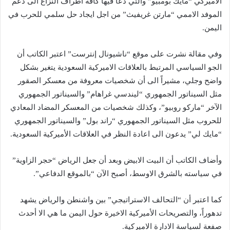
الاميركي “مايك بومبيو” والتي دعا فيها كافة اطراف النزاع الى دعم
الموفد الاممي “مارتن غريفيث” من اجل ايجاد حل سلمي للحرب في
اليمن.
وفي مقالة نشرت على موقع “ناشيونال إنترست” اعتبر الكاتب أن
الجو السياسي المرتبط بالعلاقات الاميركية السعودية يتغير بشكل
واضح وجلي، مشيراً الى أن شخصيات معروفة من معسكر الصقور
مثل السيناتور الجمهوري “ليندسي غراهام” والسيناتور الجمهوري
الآخر “ماركو روبيو”، وكذلك شخصيات من المعسكر المضاد المعادي
للحروب مثل السيناتور الجمهوري “راند بول” والسيناتور الجمهوري
“مايك لي” يدعون الى اعادة النظر في العلاقات الأميركية السعودية.
وأضاف الكاتب أن البيت الابيض وبعد أن جعل الرياض “حجر الزاوية”
في سياسته بالشرق الاوسط، أصبح الآن “بالموقع الدفاعي”.
كما اعتبر أن “التحالف الاستراتيجي” بين واشنطن والرياض يشهد
تدهوراً، والتصريحات الأميركية الاخيرة حول اليمن ما هي الا أحدث
صفعة لسياسة الادارة الاميركية.